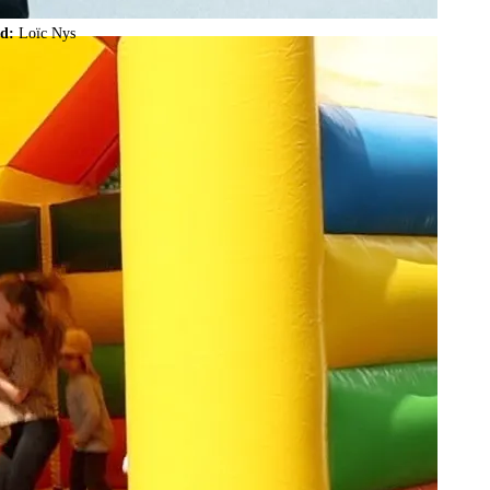
ld:
Loïc Nys