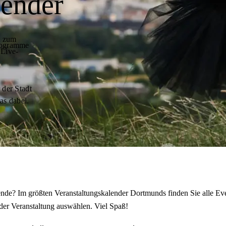
lender
t zum
programme
 Live-
 der Stadt
as dabei.
de? Im größten Veranstaltungskalender Dortmunds finden Sie alle Eve
der Veranstaltung auswählen. Viel Spaß!