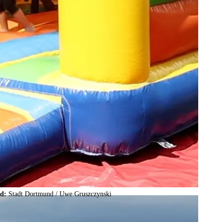
ld:
Stadt Dortmund /
Uwe Gruszczynski