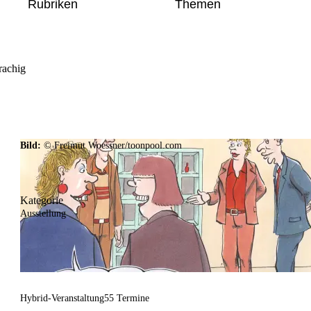
Rubriken
Themen
rachig
Bild:
© Freimut Woessner/toonpool.com
Kategorie
Ausstellung
Hybrid-Veranstaltung
55 Termine