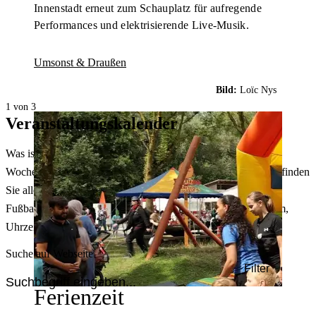
Innenstadt erneut zum Schauplatz für aufregende
Performances und elektrisierende Live-Musik.
Umsonst & Draußen
Bild:
Loïc Nys
1 von 3
Veranstaltungskalender
Was ist heute in Dortmund los? Welche Konzerte gibt es am
Wochenende? Im größten Veranstaltungskalender Dortmunds finden
Sie alle Events – von der Stadt- oder Museumsführung übers
Fußballspiel bis zum Flohmarkt. Sie können dabei nach Datum,
Uhrzeit, Ort oder Art der Veranstaltung auswählen. Viel Spaß!
Suche auf Webseite
Filter
Ferienzeit