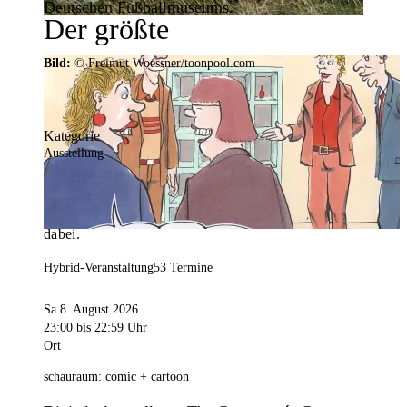
Deutschen Fußballmuseums.
Der größte
Veranstaltungskalender der
Bild:
© Freimut Woessner/toonpool.com
Region
Kategorie
Ausstellung
Mit weit über 4.000 Terminen ist der
Veranstaltungskalender der Stadt Dortmund der
umfangreichste der Region. Hier ist für alle was
dabei.
Hybrid-Veranstaltung
53 Termine
Sa 8. August 2026
23:00
bis 22:59 Uhr
Ort
schauraum: comic + cartoon