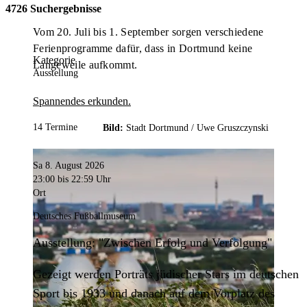
4726 Suchergebnisse
Vom 20. Juli bis 1. September sorgen verschiedene
Ferienprogramme dafür, dass in Dortmund keine
Kategorie
Langeweile aufkommt.
Ausstellung
Spannendes erkunden.
14 Termine
Bild:
Stadt Dortmund /
Uwe Gruszczynski
Sa 8. August 2026
23:00
bis 22:59 Uhr
Ort
Deutsches Fußballmuseum
Ausstellung: "Zwischen Erfolg und Verfolgung"
Gezeigt werden Porträts jüdischer Stars im deutschen
Sport bis 1933 und danach auf dem Vorplatz des