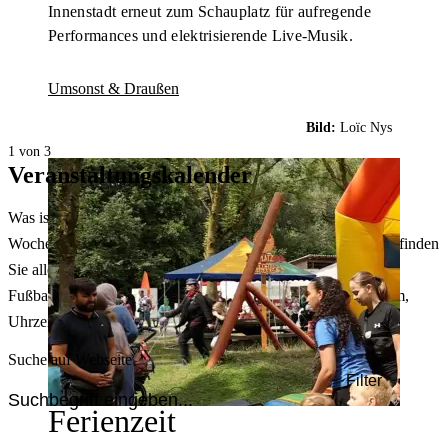
Innenstadt erneut zum Schauplatz für aufregende
Performances und elektrisierende Live-Musik.
Umsonst & Draußen
Bild:
Loïc Nys
1 von 3
Veranstaltungskalender
Was ist heute in Dortmund los? Welche Konzerte gibt es am
Wochenende? Im größten Veranstaltungskalender Dortmunds finden
Sie alle Events – von der Stadt- oder Museumsführung übers
Fußballspiel bis zum Flohmarkt. Sie können dabei nach Datum,
Uhrzeit, Ort oder Art der Veranstaltung auswählen. Viel Spaß!
Suche auf Webseite
Filter
Ferienzeit