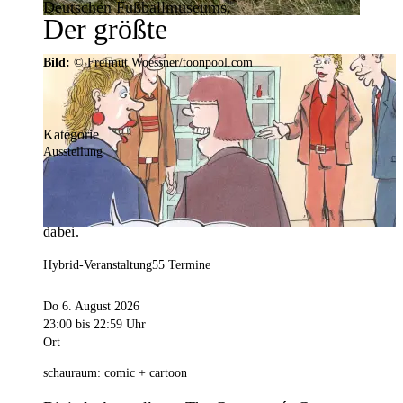
Deutschen Fußballmuseums.
Der größte
Veranstaltungskalender der
Bild:
© Freimut Woessner/toonpool.com
Region
Kategorie
Ausstellung
Mit weit über 4.000 Terminen ist der
Veranstaltungskalender der Stadt Dortmund der
umfangreichste der Region. Hier ist für alle was
dabei.
Hybrid-Veranstaltung
55 Termine
Do 6. August 2026
23:00
bis 22:59 Uhr
Ort
schauraum: comic + cartoon