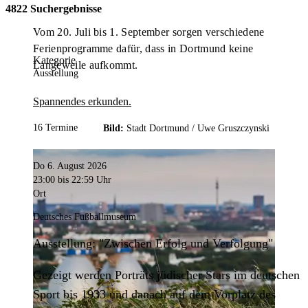
4822 Suchergebnisse
Vom 20. Juli bis 1. September sorgen verschiedene
Ferienprogramme dafür, dass in Dortmund keine
Kategorie
Langeweile aufkommt.
Ausstellung
Spannendes erkunden.
16 Termine
Bild:
Stadt Dortmund /
Uwe Gruszczynski
Do 6. August 2026
23:00
bis 22:59 Uhr
Ort
Deutsches Fußballmuseum
Ausstellung: "Zwischen Erfolg und Verfolgung"
Gezeigt werden Porträts jüdischer Stars im deutschen
Sport bis 1933 und danach auf dem Vorplatz des