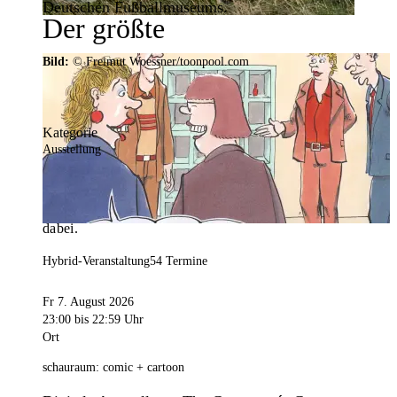
Deutschen Fußballmuseums.
Der größte
Veranstaltungskalender der
Bild:
© Freimut Woessner/toonpool.com
Region
Kategorie
Ausstellung
Mit weit über 4.000 Terminen ist der
Veranstaltungskalender der Stadt Dortmund der
umfangreichste der Region. Hier ist für alle was
dabei.
Hybrid-Veranstaltung
54 Termine
Fr 7. August 2026
23:00
bis 22:59 Uhr
Ort
schauraum: comic + cartoon