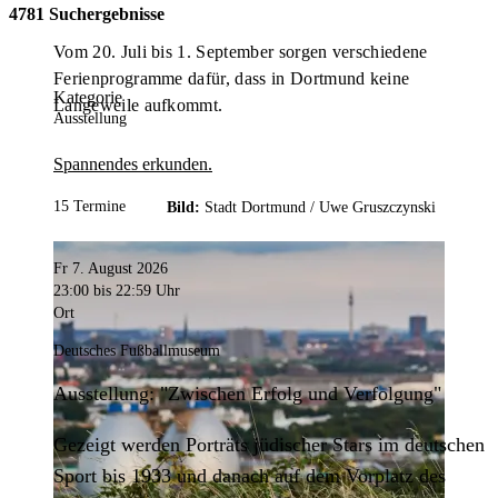
4781 Suchergebnisse
Vom 20. Juli bis 1. September sorgen verschiedene
Ferienprogramme dafür, dass in Dortmund keine
Kategorie
Langeweile aufkommt.
Ausstellung
Spannendes erkunden.
15 Termine
Bild:
Stadt Dortmund /
Uwe Gruszczynski
Fr 7. August 2026
23:00
bis 22:59 Uhr
Ort
Deutsches Fußballmuseum
Ausstellung: "Zwischen Erfolg und Verfolgung"
Gezeigt werden Porträts jüdischer Stars im deutschen
Sport bis 1933 und danach auf dem Vorplatz des