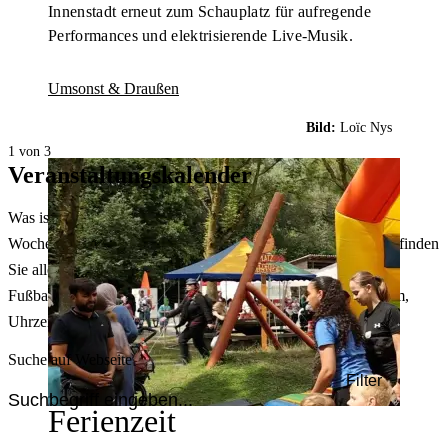
Innenstadt erneut zum Schauplatz für aufregende
Performances und elektrisierende Live-Musik.
Umsonst & Draußen
Bild:
Loïc Nys
1 von 3
Veranstaltungskalender
Was ist heute in Dortmund los? Welche Konzerte gibt es am
Wochenende? Im größten Veranstaltungskalender Dortmunds finden
Sie alle Events – von der Stadt- oder Museumsführung übers
Fußballspiel bis zum Flohmarkt. Sie können dabei nach Datum,
Uhrzeit, Ort oder Art der Veranstaltung auswählen. Viel Spaß!
Suche auf Webseite
Filter
Ferienzeit