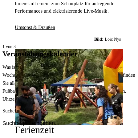
Innenstadt erneut zum Schauplatz für aufregende
Performances und elektrisierende Live-Musik.
Umsonst & Draußen
Bild:
Loïc Nys
1 von 3
Veranstaltungskalender
Was ist heute in Dortmund los? Welche Konzerte gibt es am
Wochenende? Im größten Veranstaltungskalender Dortmunds finden
Sie alle Events – von der Stadt- oder Museumsführung übers
Fußballspiel bis zum Flohmarkt. Sie können dabei nach Datum,
Uhrzeit, Ort oder Art der Veranstaltung auswählen. Viel Spaß!
Suche auf Webseite
Filter
Ferienzeit