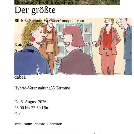
Deutschen Fußballmuseums.
Der größte
Veranstaltungskalender der
Bild:
© Freimut Woessner/toonpool.com
Region
Kategorie
Ausstellung
Mit weit über 4.000 Terminen ist der
Veranstaltungskalender der Stadt Dortmund der
umfangreichste der Region. Hier ist für alle was
dabei.
Hybrid-Veranstaltung
55 Termine
Do 6. August 2026
23:00
bis 22:59 Uhr
Ort
schauraum: comic + cartoon