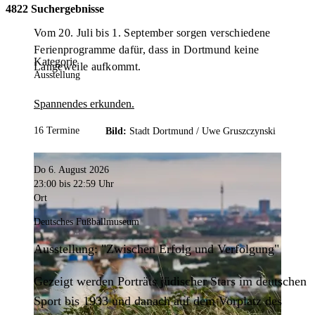
4822 Suchergebnisse
Vom 20. Juli bis 1. September sorgen verschiedene
Ferienprogramme dafür, dass in Dortmund keine
Kategorie
Langeweile aufkommt.
Ausstellung
Spannendes erkunden.
16 Termine
Bild:
Stadt Dortmund /
Uwe Gruszczynski
Do 6. August 2026
23:00
bis 22:59 Uhr
Ort
Deutsches Fußballmuseum
Ausstellung: "Zwischen Erfolg und Verfolgung"
Gezeigt werden Porträts jüdischer Stars im deutschen
Sport bis 1933 und danach auf dem Vorplatz des