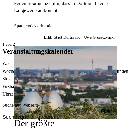
Ferienprogramme dafür, dass in Dortmund keine
Langeweile aufkommt.
Spannendes erkunden.
Bild:
Stadt Dortmund /
Uwe Gruszczynski
1 von 2
Veranstaltungskalender
Was ist heute in Dortmund los? Welche Konzerte gibt es am
Wochenende? Im größten Veranstaltungskalender Dortmunds finden
Sie alle Events – von der Stadt- oder Museumsführung übers
Fußballspiel bis zum Flohmarkt. Sie können dabei nach Datum,
Uhrzeit, Ort oder Art der Veranstaltung auswählen. Viel Spaß!
Suche auf Webseite
Filter
Der größte