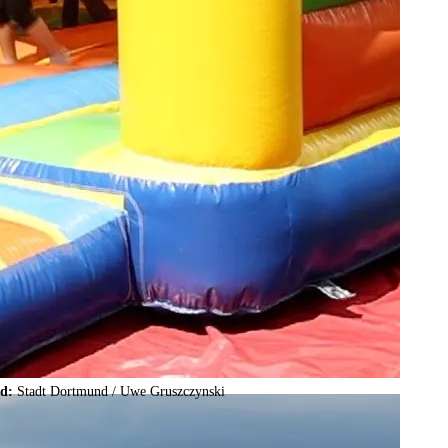
ld:
Stadt Dortmund /
Uwe Gruszczynski