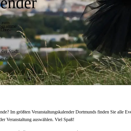
lender
t zum
programme
 Live-
 der Stadt
as dabei.
de? Im größten Veranstaltungskalender Dortmunds finden Sie alle Eve
der Veranstaltung auswählen. Viel Spaß!