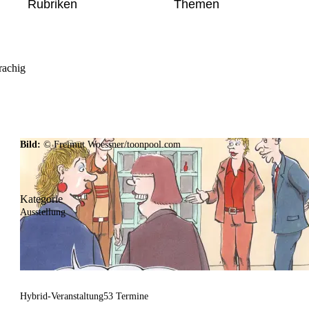
Rubriken
Themen
rachig
Bild:
© Freimut Woessner/toonpool.com
Kategorie
Ausstellung
Hybrid-Veranstaltung
53 Termine