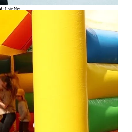
ld:
Loïc Nys