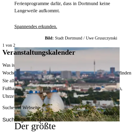
Ferienprogramme dafür, dass in Dortmund keine
Langeweile aufkommt.
Spannendes erkunden.
Bild:
Stadt Dortmund /
Uwe Gruszczynski
1 von 2
Veranstaltungskalender
Was ist heute in Dortmund los? Welche Konzerte gibt es am
Wochenende? Im größten Veranstaltungskalender Dortmunds finden
Sie alle Events – von der Stadt- oder Museumsführung übers
Fußballspiel bis zum Flohmarkt. Sie können dabei nach Datum,
Uhrzeit, Ort oder Art der Veranstaltung auswählen. Viel Spaß!
Suche auf Webseite
Filter
Der größte