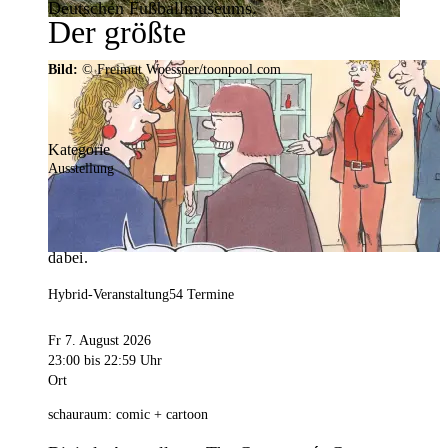
Deutschen Fußballmuseums.
Der größte
Veranstaltungskalender der
Bild:
© Freimut Woessner/toonpool.com
Region
Kategorie
Ausstellung
Mit weit über 4.000 Terminen ist der
Veranstaltungskalender der Stadt Dortmund der
umfangreichste der Region. Hier ist für alle was
dabei.
Hybrid-Veranstaltung
54 Termine
Fr 7. August 2026
23:00
bis 22:59 Uhr
Ort
schauraum: comic + cartoon