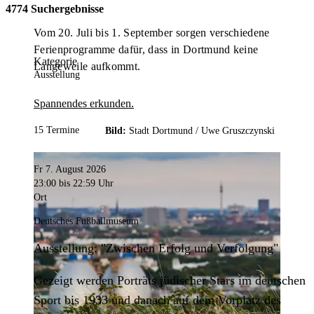
4774 Suchergebnisse
Vom 20. Juli bis 1. September sorgen verschiedene
Ferienprogramme dafür, dass in Dortmund keine
Kategorie
Langeweile aufkommt.
Ausstellung
Spannendes erkunden.
15 Termine
Bild:
Stadt Dortmund /
Uwe Gruszczynski
Fr 7. August 2026
23:00
bis 22:59 Uhr
Ort
Deutsches Fußballmuseum
Ausstellung: "Zwischen Erfolg und Verfolgung"
Gezeigt werden Porträts jüdischer Stars im deutschen
Sport bis 1933 und danach auf dem Vorplatz des