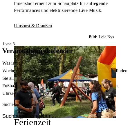
Innenstadt erneut zum Schauplatz für aufregende
Performances und elektrisierende Live-Musik.
Umsonst & Draußen
Bild:
Loïc Nys
1 von 3
Veranstaltungskalender
Was ist heute in Dortmund los? Welche Konzerte gibt es am
Wochenende? Im größten Veranstaltungskalender Dortmunds finden
Sie alle Events – von der Stadt- oder Museumsführung übers
Fußballspiel bis zum Flohmarkt. Sie können dabei nach Datum,
Uhrzeit, Ort oder Art der Veranstaltung auswählen. Viel Spaß!
Suche auf Webseite
Filter
Ferienzeit