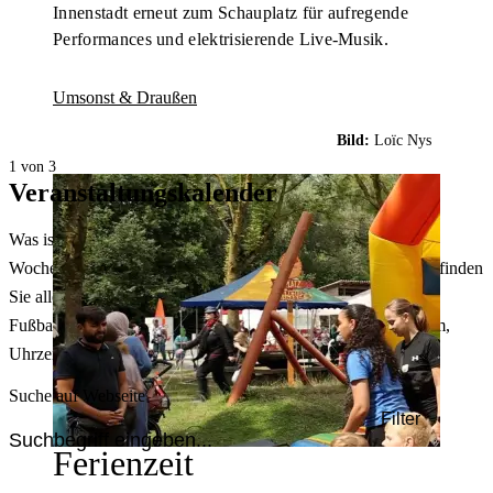
Innenstadt erneut zum Schauplatz für aufregende
Performances und elektrisierende Live-Musik.
Umsonst & Draußen
Bild:
Loïc Nys
1 von 3
Veranstaltungskalender
Was ist heute in Dortmund los? Welche Konzerte gibt es am
Wochenende? Im größten Veranstaltungskalender Dortmunds finden
Sie alle Events – von der Stadt- oder Museumsführung übers
Fußballspiel bis zum Flohmarkt. Sie können dabei nach Datum,
Uhrzeit, Ort oder Art der Veranstaltung auswählen. Viel Spaß!
Suche auf Webseite
Filter
Ferienzeit