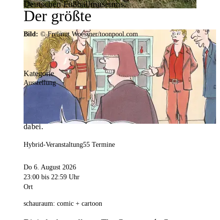
Deutschen Fußballmuseums.
Der größte
Veranstaltungskalender der
Bild:
© Freimut Woessner/toonpool.com
Region
Kategorie
Ausstellung
Mit weit über 4.000 Terminen ist der
Veranstaltungskalender der Stadt Dortmund der
umfangreichste der Region. Hier ist für alle was
dabei.
Hybrid-Veranstaltung
55 Termine
Do 6. August 2026
23:00
bis 22:59 Uhr
Ort
schauraum: comic + cartoon