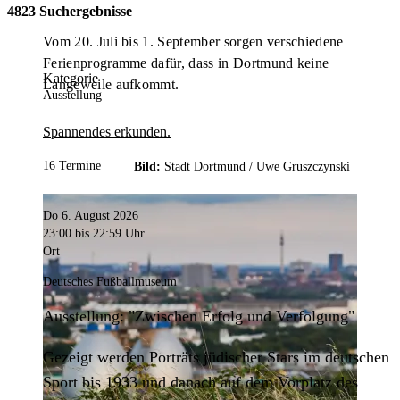
4823 Suchergebnisse
Vom 20. Juli bis 1. September sorgen verschiedene
Ferienprogramme dafür, dass in Dortmund keine
Kategorie
Langeweile aufkommt.
Ausstellung
Spannendes erkunden.
16 Termine
Bild:
Stadt Dortmund /
Uwe Gruszczynski
Do 6. August 2026
23:00
bis 22:59 Uhr
Ort
Deutsches Fußballmuseum
Ausstellung: "Zwischen Erfolg und Verfolgung"
Gezeigt werden Porträts jüdischer Stars im deutschen
Sport bis 1933 und danach auf dem Vorplatz des