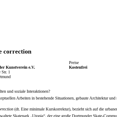
e correction
Preise
r Kunstverein e.V.
Kostenfrei
 Str. 1
rtmund
n und soziale Interaktionen?
nzeptuellen Arbeiten in bestehende Situationen, gebaute Architektur u
rrection
(dt. Eine minimale Kurskorrektur), bezieht sich auf die urba
tverwaltete Skatepark „Utopia“, der eine große Dortmunder Skate-Commu