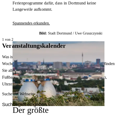
Ferienprogramme dafür, dass in Dortmund keine
Langeweile aufkommt.
Spannendes erkunden.
Bild:
Stadt Dortmund /
Uwe Gruszczynski
1 von 2
Veranstaltungskalender
Was ist heute in Dortmund los? Welche Konzerte gibt es am
Wochenende? Im größten Veranstaltungskalender Dortmunds finden
Sie alle Events – von der Stadt- oder Museumsführung übers
Fußballspiel bis zum Flohmarkt. Sie können dabei nach Datum,
Uhrzeit, Ort oder Art der Veranstaltung auswählen. Viel Spaß!
Suche auf Webseite
Filter
Der größte