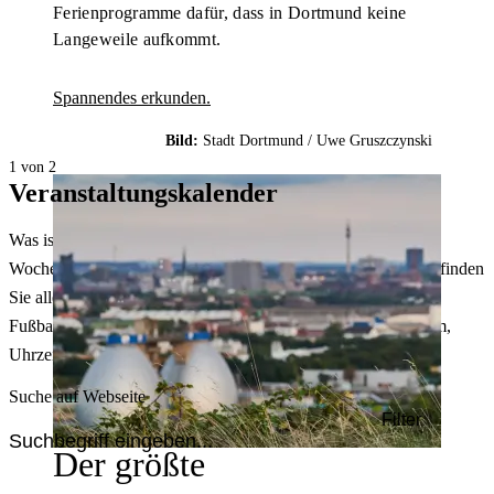
Ferienprogramme dafür, dass in Dortmund keine
Langeweile aufkommt.
Spannendes erkunden.
Bild:
Stadt Dortmund /
Uwe Gruszczynski
1 von 2
Veranstaltungskalender
Was ist heute in Dortmund los? Welche Konzerte gibt es am
Wochenende? Im größten Veranstaltungskalender Dortmunds finden
Sie alle Events – von der Stadt- oder Museumsführung übers
Fußballspiel bis zum Flohmarkt. Sie können dabei nach Datum,
Uhrzeit, Ort oder Art der Veranstaltung auswählen. Viel Spaß!
Suche auf Webseite
Filter
Der größte