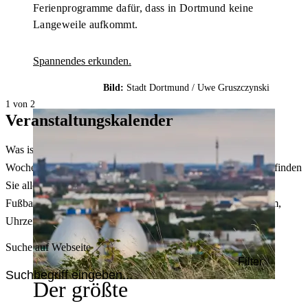
Ferienprogramme dafür, dass in Dortmund keine
Langeweile aufkommt.
Spannendes erkunden.
Bild:
Stadt Dortmund /
Uwe Gruszczynski
1 von 2
Veranstaltungskalender
Was ist heute in Dortmund los? Welche Konzerte gibt es am
Wochenende? Im größten Veranstaltungskalender Dortmunds finden
Sie alle Events – von der Stadt- oder Museumsführung übers
Fußballspiel bis zum Flohmarkt. Sie können dabei nach Datum,
Uhrzeit, Ort oder Art der Veranstaltung auswählen. Viel Spaß!
Suche auf Webseite
Filter
Der größte