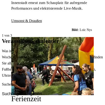
Innenstadt erneut zum Schauplatz für aufregende
Performances und elektrisierende Live-Musik.
Umsonst & Draußen
Bild:
Loïc Nys
1 von 3
Veranstaltungskalender
Was ist heute in Dortmund los? Welche Konzerte gibt es am
Wochenende? Im größten Veranstaltungskalender Dortmunds finden
Sie alle Events – von der Stadt- oder Museumsführung übers
Fußballspiel bis zum Flohmarkt. Sie können dabei nach Datum,
Uhrzeit, Ort oder Art der Veranstaltung auswählen. Viel Spaß!
Suche auf Webseite
Filter
Ferienzeit