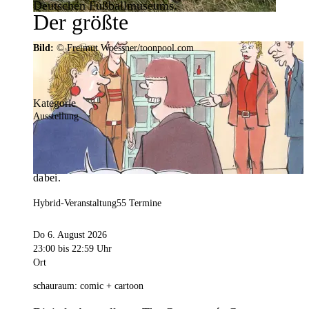
Deutschen Fußballmuseums.
Der größte
Veranstaltungskalender der
Bild:
© Freimut Woessner/toonpool.com
Region
Kategorie
Ausstellung
Mit weit über 4.000 Terminen ist der
Veranstaltungskalender der Stadt Dortmund der
umfangreichste der Region. Hier ist für alle was
dabei.
Hybrid-Veranstaltung
55 Termine
Do 6. August 2026
23:00
bis 22:59 Uhr
Ort
schauraum: comic + cartoon