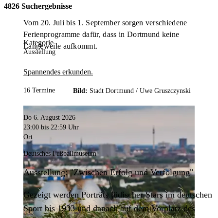
4826 Suchergebnisse
Vom 20. Juli bis 1. September sorgen verschiedene
Ferienprogramme dafür, dass in Dortmund keine
Kategorie
Langeweile aufkommt.
Ausstellung
Spannendes erkunden.
16 Termine
Bild:
Stadt Dortmund /
Uwe Gruszczynski
Do 6. August 2026
23:00
bis 22:59 Uhr
Ort
Deutsches Fußballmuseum
Ausstellung: "Zwischen Erfolg und Verfolgung"
Gezeigt werden Porträts jüdischer Stars im deutschen
Sport bis 1933 und danach auf dem Vorplatz des