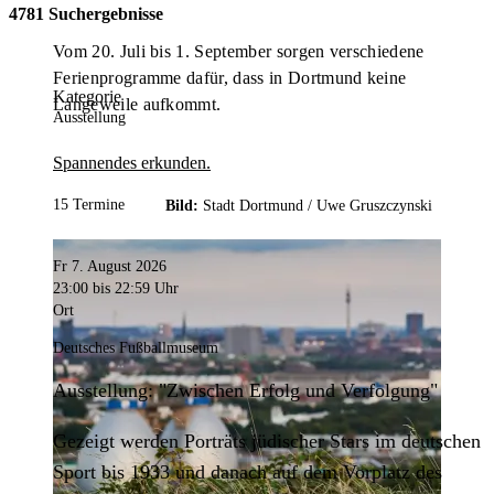
4781 Suchergebnisse
Vom 20. Juli bis 1. September sorgen verschiedene
Ferienprogramme dafür, dass in Dortmund keine
Kategorie
Langeweile aufkommt.
Ausstellung
Spannendes erkunden.
15 Termine
Bild:
Stadt Dortmund /
Uwe Gruszczynski
Fr 7. August 2026
23:00
bis 22:59 Uhr
Ort
Deutsches Fußballmuseum
Ausstellung: "Zwischen Erfolg und Verfolgung"
Gezeigt werden Porträts jüdischer Stars im deutschen
Sport bis 1933 und danach auf dem Vorplatz des