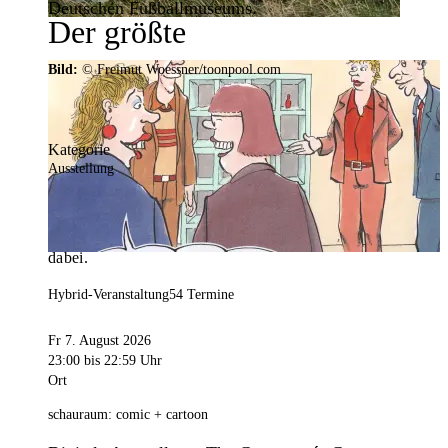
Deutschen Fußballmuseums.
Der größte
Veranstaltungskalender der
Bild:
© Freimut Woessner/toonpool.com
Region
Kategorie
Ausstellung
Mit weit über 4.000 Terminen ist der
Veranstaltungskalender der Stadt Dortmund der
umfangreichste der Region. Hier ist für alle was
dabei.
Hybrid-Veranstaltung
54 Termine
Fr 7. August 2026
23:00
bis 22:59 Uhr
Ort
schauraum: comic + cartoon