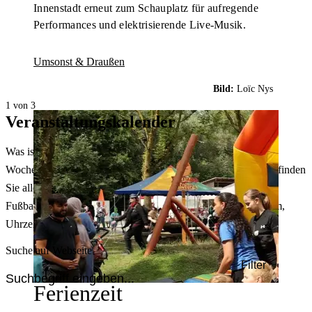
Innenstadt erneut zum Schauplatz für aufregende
Performances und elektrisierende Live-Musik.
Umsonst & Draußen
Bild:
Loïc Nys
1 von 3
Veranstaltungskalender
Was ist heute in Dortmund los? Welche Konzerte gibt es am
Wochenende? Im größten Veranstaltungskalender Dortmunds finden
Sie alle Events – von der Stadt- oder Museumsführung übers
Fußballspiel bis zum Flohmarkt. Sie können dabei nach Datum,
Uhrzeit, Ort oder Art der Veranstaltung auswählen. Viel Spaß!
Suche auf Webseite
Filter
Ferienzeit