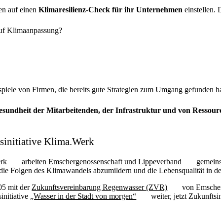
en auf einen
Klimaresilienz-​Check für ihr Unternehmen
einstellen. 
 auf Klimaanpassung?
eispiele von Firmen, die bereits gute Strategien zum Umgang gefunden h
sundheit der Mitarbeitenden, der Infrastruktur und von Ressour
initiative Klima.Werk
erk
arbeiten
Emschergenossenschaft und Lippeverband
gemeinsa
ie Folgen des Klimawandels abzumildern und die Lebensqualität in den
05 mit der
Zukunftsvereinbarung Regenwasser (ZVR)
von Emscher
initiative
„Wasser in der Stadt von morgen“
weiter, jetzt Zukunftsi