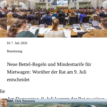
Kategorie
Umwelt, Nachhaltigkeit & Klimaschutz
Di 7. Juli 2026
Ratssitzung
Neue Bettel-Regeln und Mindesttarife für
Mietwagen: Worüber der Rat am 9. Juli
entscheidet
die
Am Donnerstag, 9. Juli kommt der Rat zu seiner
Bild:
Dirk Baxmann
letzten Sitzung vor der Sommerpause zusammen.