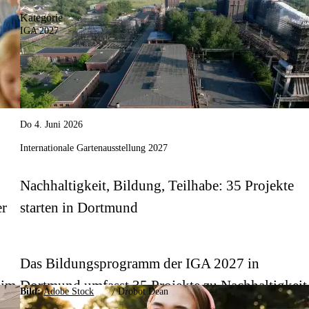
Kategorie
IGA 2027
Do 4. Juni 2026
Internationale Gartenausstellung 2027
Nachhaltigkeit, Bildung, Teilhabe: 35 Projekte
er
starten in Dortmund
Das Bildungsprogramm der IGA 2027 in
eim
Dortmund umfasst 35 Projekte zu Nachhaltigkeit
Bild:
Adobe Stock
/
Drobot Dean
ung
Bildung und Teilhabe.