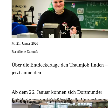
Kategorie
Raum bekommen.
Bildung
Mi 21. Januar 2026
Berufliche Zukunft
Über die Entdeckertage den Traumjob finden –
jetzt anmelden
Ab dem 26. Januar können sich Dortmunder
Schülerinnen und Schüler für die Entdeckertag
Bild:
Stadt Dortmund / Roland Gorecki
2026 anmelden.