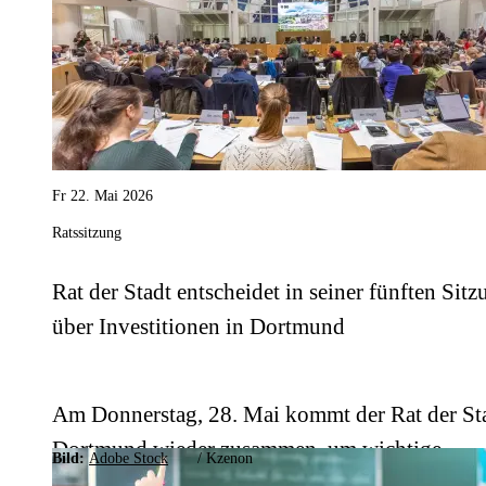
oder Berufskolleg.
Fr 22. Mai 2026
Ratssitzung
Rat der Stadt entscheidet in seiner fünften Sitz
über Investitionen in Dortmund
Am Donnerstag, 28. Mai kommt der Rat der St
Dortmund wieder zusammen, um wichtige
Bild:
Adobe Stock
/
Kzenon
Weichen für städtische Projekte zu stellen.