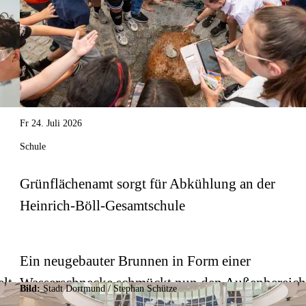
Fr 24. Juli 2026
Schule
Grünflächenamt sorgt für Abkühlung an der
Heinrich-Böll-Gesamtschule
Ein neugebauter Brunnen in Form einer
elt
Wasserschnecke schmückt nun den Außenbereic
Bild:
Stadt Dortmund / Stephan Schütze
einer Schule in Lütgendortmund.