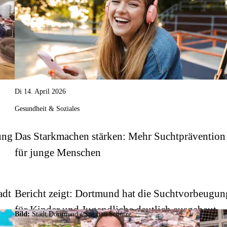
Di 14. April 2026
Gesundheit & Soziales
ung
Das Starkmachen stärken: Mehr Suchtprävention
für junge Menschen
adt
Bericht zeigt: Dortmund hat die Suchtvorbeugun
für Kinder und Jugendliche deutlich ausgebaut.
Bild:
Stadt Dortmund / Stephan Schütze