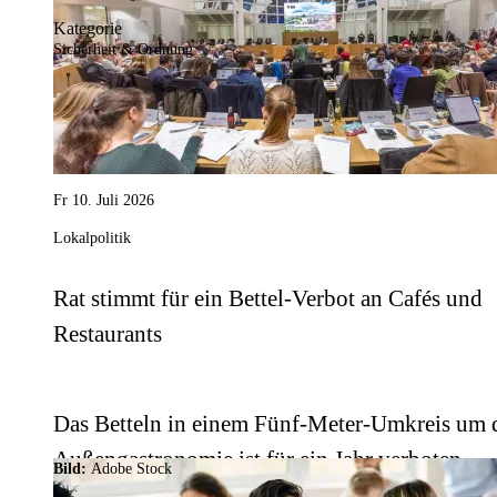
Kategorie
Sicherheit & Ordnung
Fr 10. Juli 2026
Lokalpolitik
Rat stimmt für ein Bettel-Verbot an Cafés und
Restaurants
Das Betteln in einem Fünf-Meter-Umkreis um 
Außengastronomie ist für ein Jahr verboten,
Bild:
Adobe Stock
danach wird die Regel neu bewertet.