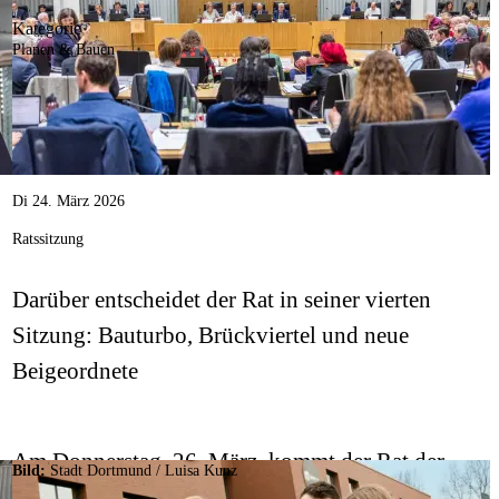
Kategorie
Schule abgestimmten Neubau bekommen.
Planen & Bauen
Di 24. März 2026
Ratssitzung
Darüber entscheidet der Rat in seiner vierten
Sitzung: Bauturbo, Brückviertel und neue
Beigeordnete
Am Donnerstag, 26. März, kommt der Rat der
Bild:
Stadt Dortmund / Luisa Kunz
Stadt Dortmund zusammen, um wichtige Weichen