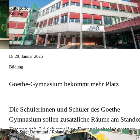
Kategorie
Bildung
Di 20. Januar 2026
Bildung
Goethe-Gymnasium bekommt mehr Platz
Die Schülerinnen und Schüler des Goethe-
Gymnasium sollen zusätzliche Räume am Stando
e
Entenpoth 34 (ehemalige Frenzelschule) nutzen
Bild:
Stadt Dortmund / Roland Gorecki
können.