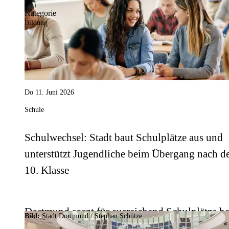
Kategorie
Bildung
Do 11. Juni 2026
Schule
Schulwechsel: Stadt baut Schulplätze aus und
unterstützt Jugendliche beim Übergang nach d
10. Klasse
Dortmund sorgt für ausreichend Schulplätze b
Bild:
Stadt Dortmund / Stephan Schütze
Übergang in weiterführende Schulen, Ausbild