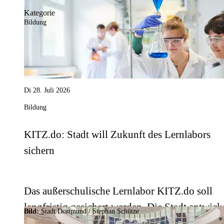
Kategorie
Bildung
Di 28. Juli 2026
Bildung
KITZ.do: Stadt will Zukunft des Lernlabors
sichern
Das außerschulische Lernlabor KITZ.do soll
langfristig gesichert werden. Die Stadt entwick
Bild:
Stadt Dortmund / Stephan Schütze
dafür ein Konzept.