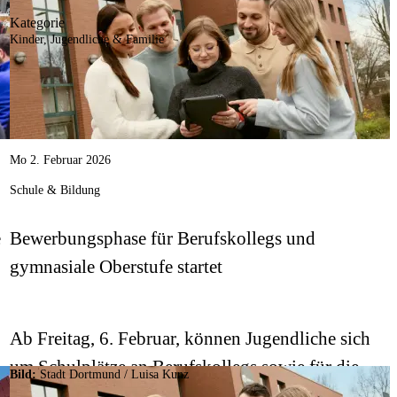
Kategorie
für städtische Projekte zu stellen.
Kinder, Jugendliche & Familie
Mo 2. Februar 2026
Schule & Bildung
e
Bewerbungsphase für Berufskollegs und
gymnasiale Oberstufe startet
Ab Freitag, 6. Februar, können Jugendliche sich
um Schulplätze an Berufskollegs sowie für die
Bild:
Stadt Dortmund / Luisa Kunz
gymnasiale Oberstufe bewerben.