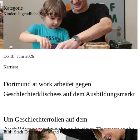
Kategorie
modernen Gebäude.
Kinder, Jugendliche & Familie
Do 18. Juni 2026
Karriere
Dortmund at work arbeitet gegen
Geschlechterklischees auf dem Ausbildungsmarkt
Um Geschlechterrollen auf dem
Ausbildungsmarkt geht es in einer Themenwoche
Bild:
Stadt Dortmund
/
Roland Gorecki
vom 22. bis 26. Juni auf der digitalen Plattform