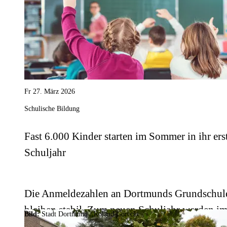
Fr 27. März 2026
Schulische Bildung
Fast 6.000 Kinder starten im Sommer in ihr ers
Schuljahr
Die Anmeldezahlen an Dortmunds Grundschul
bleiben stabil. Zum neuen Schuljahr werden i
Bild:
Stadt Dortmund / Roland Gorecki
September voraussichtlich 5.935 Kinder