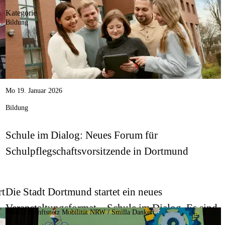
Kategorie
Bildung
Mo 19. Januar 2026
Bildung
Schule im Dialog: Neues Forum für
Schulpflegschaftsvorsitzende in Dortmund
rt
Die Stadt Dortmund startet ein neues
Veranstaltungsformat – Schule im Dialog. Es sind
Bild:
Zukunftsnetz Mobilität NRW / Smilla Dankert
noch Plätze frei.