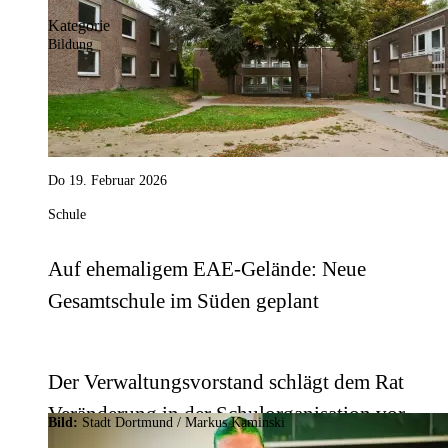
Kategorie
eingeschult.
Bildung
Do 19. Februar 2026
Schule
Auf ehemaligem EAE-Gelände: Neue
Gesamtschule im Süden geplant
Der Verwaltungsvorstand schlägt dem Rat
Veränderung in der Schulorganisation vor.
Bild:
Stadt Dortmund / Markus Kaminski
Demnach soll die Gesamtschule im Süden meh