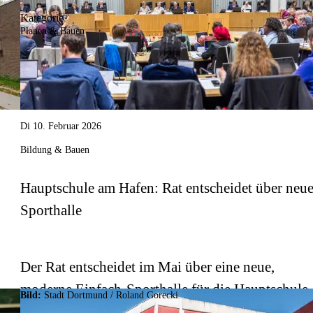
Kategorie
Planen & Bauen
Di 10. Februar 2026
Bildung & Bauen
Hauptschule am Hafen: Rat entscheidet über neu
Sporthalle
Der Rat entscheidet im Mai über eine neue,
moderne Einfach-Sporthalle für die Hauptschule
Bild:
Stadt Dortmund / Roland Gorecki
r
am Hafen Dortmund.