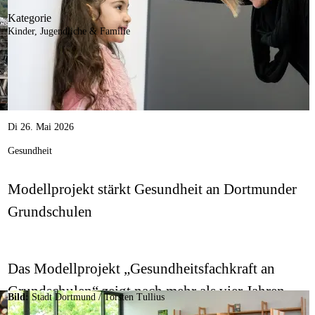
Kategorie
„Dortmund at work“.
Kinder, Jugendliche & Familie
Di 26. Mai 2026
Gesundheit
Modellprojekt stärkt Gesundheit an Dortmunder
Grundschulen
Das Modellprojekt „Gesundheitsfachkraft an
,
Grundschulen“ zeigt nach mehr als vier Jahren
Bild:
Stadt Dortmund
/
Torsten Tullius
Erfolge. Die Aufgabe soll langfristig fortgeführt