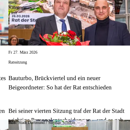
Kategorie
Tiere
Fr 27. März 2026
Ratssitzung
tes
Bauturbo, Brückviertel und ein neuer
Beigeordneter: So hat der Rat entschieden
en
Bei seiner vierten Sitzung traf der Rat der Stadt
m
wichtige Personalentscheidungen – und es gab
Bild:
Stadt Dortmund / Stephan Schütze
einen Abschied.