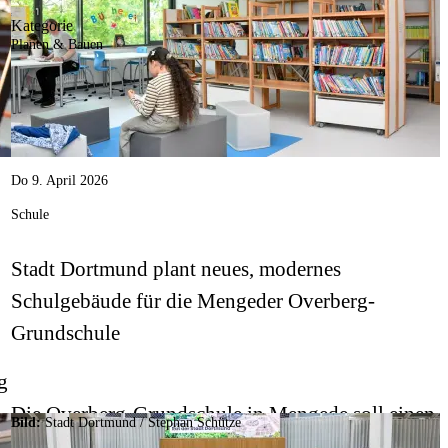
Kategorie
werden.
Planen & Bauen
Do 9. April 2026
Schule
Stadt Dortmund plant neues, modernes
Schulgebäude für die Mengeder Overberg-
Grundschule
g
Die Overberg-Grundschule in Mengede soll einen
Bild:
Stadt Dortmund / Stephan Schütze
modernen und auf das pädagogische Konzept der