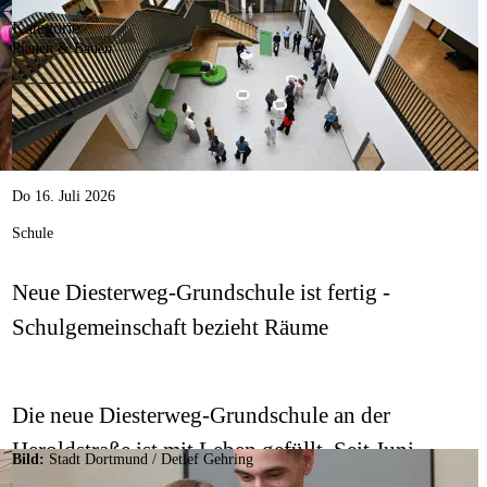
Kategorie
Planen & Bauen
Do 16. Juli 2026
Schule
Neue Diesterweg-Grundschule ist fertig -
Schulgemeinschaft bezieht Räume
Die neue Diesterweg-Grundschule an der
h
Heroldstraße ist mit Leben gefüllt. Seit Juni
Bild:
Stadt Dortmund
/
Detlef Gehring
lernen, lachen und spielen 362 Kinder in dem