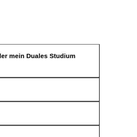
der mein Duales Studium
chen an:
lenausschreibung findest. Dort kannst Du die
 hochladen musst.
11300
gerne mit uns in Verbindung setzen.