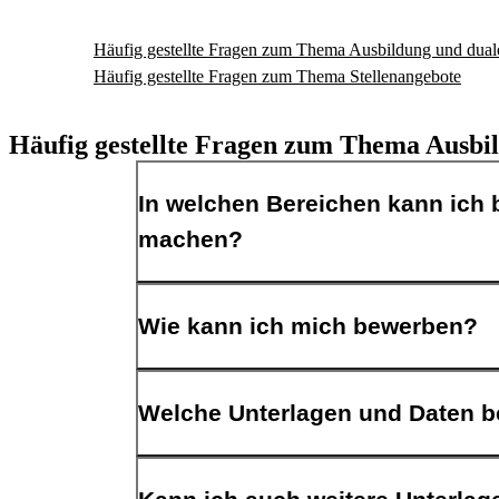
Häufig gestellte Fragen zum Thema Ausbildung und dual
Häufig gestellte Fragen zum Thema Stellenangebote
Häufig gestellte Fragen zum Thema Ausbi
In welchen Bereichen kann ich
machen?
Die Stadt Dortmund bietet ein umfangreiches Ausb
Wie kann ich mich bewerben?
Feuerwehr
Handwerk
IT
Bitte nutze für Deine Bewerbung das entsprechende
Kultur
Welche Unterlagen und Daten b
benötigten Unterlagen ganz einfach hochladen. Ach
Medien
Sicherheit
Falls Du dabei Hilfe brauchst, schau Dir dazu gern
Soziales
einen tabellarischen Lebenslauf
Technik
Solltest Du nicht die Möglichkeit haben, Dich on