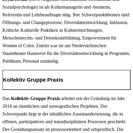
Raum und formen unsere Denkweisen, und ihr materielles Ergebnis
Sozialpsychologie) ist als Kulturmanagerin und -beraterin,
13:15–14:15
ist die Grundlage der westlichen industrialisierten Urbanität.
Referentin und Lehrbeauftragte tätig. Ihre Schwerpunktthemen sind:
Performative Praxen feministischer Raumaneignung
Im Vortrag geht es um ein Gründerzeitgebäude in einem
Öffnungs- und Changeprozesse, Diversitätsentwicklung, Inklusion,
ehemaligen, heute stark gentrifiizierten, Industriegebiet Kölns, um
Kritische Kulturelle Praktiken in Kultureinrichtungen,
Screenings und Gespräch, Nicola Schubert, Kollektiv
Industrialisierungsprozesse, die auf der Ausbeutung schwarzer
Menschenrechts- und Demokratiebildung, Empowerment für
schubert–stegemann
Körper zur Gewinnung von Rohstoffen für die Industrien des
Women of Color. Zuletzt war sie am Niedersächsischen
globalen Nordens beruhen und eine architektonische Intervention
Staatstheater Hannover für die Diversitätsentwicklung in Programm,
Das Kollektiv schubert-stegemann arbeitet an der Schnittstelle von
aus dem Jahr 2023. Das Projekt beschäftigt sich mit komplexen
Publikum, Personal zuständig.
Recherche, Text, Performance und Schauspiel. Einen Schwerpunkt
Begriffen wie kapitalistische Dynamik, Globalisierung,
seiner Arbeit bilden Stadtraum- und ortsspezifische Audio
Auslöschung von Geschichte und Erinnerung.
Kollektiv Gruppe Praxis
Performances, in deren Zentrum die Wechselbeziehungen von
Geschichte, Architektur und Körper stehen. In den Projekten
Die räumliche Gestaltung des STADT_RAUM
„mutterstadt“ (Kurzfilm) und „ageing trouble“ (performativer
Das
Kollektiv Gruppe Praxis
arbeitet seit der Gründung im Jahr
Vortrag, Henk Müller und Johannes Schlüter, Gruppe
Audiowalk im urbanen Raum) setzen sie die alternde Industriestadt
2018 an räumlichen und szenografischen Projekten. Der
Dortmund in Analogie mit dem alternden, weiblichen Körper und
Praxis
Schwerpunkt liegt in der inhaltlichen Auseinandersetzung, die in
stellen Fragen nach Identität, Sichtbarkeit, Diskriminierungen und
offenen, partizipativen und transdisziplinären Prozessen geschieht.
empowernden Strategien von älteren Frauen im öffentlichen Raum.
Der Gestaltungsansatz ist prozessorientiert und ortspezifisch. Die
Um Museumsräume für eine vielfältige Stadtgesellschaft zu öffnen,