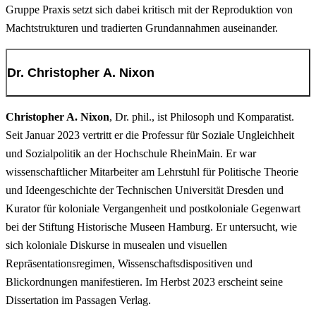
Das Konzept „ageing trouble“ verflechten sie mit der feministischen
Gruppe Praxis setzt sich dabei kritisch mit der Reproduktion von
ist es notwendig, sich auch mit der räumlichen Dimension der
Praxis des „Flexens“, das für eine aktive Aneignung des öffentlichen
Machtstrukturen und tradierten Grundannahmen auseinander.
vorherrschenden und historisch gewachsenen Strukturen von
Raums und die Zurückweisung einschränkender Zuschreibungen
Museen auseinander zu setzen. Wie können Räume gestaltet
wirbt: Die Performerinnen verschiedener Generationen und
werden, die die museale Raumordnung aufbrechen und es den
Dr. Christopher A. Nixon
schubert-stegemann rütteln dabei an Klischees von Alters- und
Nutzer*innen ermöglichen, die normativen, den Museumsbesuch
Geschlechterbildern, die beeinflussen, welche urbanen Räume
kennzeichnenden Verhaltensweisen zu verlernen? Wie lässt sich
Christopher A. Nixon
, Dr. phil., ist Philosoph und Komparatist.
zugänglich für wen erscheinen. Im Kontext von SHIFTING
aneignungsoffen gestalten?
Das Kollektiv für räumliche Gestaltung
Seit Januar 2023 vertritt er die Professur für Soziale
Ungleichheit
SPACES, SHIFTING THE MUSEUM stellt Nicola Schubert die
Gruppe Praxis spricht über seine Ansätze sowie über das Konzept
und Sozialpolitik an der Hochschule RheinMain. Er war
Arbeit des Kollektivs anhand von Filmausschnitten aus beiden
und die Umsetzung der Elemente, die es für den STADT_RAUM
wissenschaftlicher Mitarbeiter am Lehrstuhl für Politische Theorie
Projekten vor.
entwickelt hat.
und Ideengeschichte der Technischen Universität Dresden
und
Kurator für koloniale Vergangenheit und postkoloniale Gegenwart
14:30–16:30
18:30
bei der Stiftung Historische Museen Hamburg. Er untersucht, wie
sich koloniale Diskurse in musealen und visuellen
Methoden der Raum(re)produktion: eine Einführung in die
Podiumsdiskussion
kritische Kartographie
Repräsentationsregimen, Wissenschaftsdispositiven und
Blickordnungen manifestieren. Im Herbst 2023 erscheint seine
mit Henk Müller, Dr. Christopher Nixon, Johannes
Workshop, Niels Kapeller und Rieke Lenz, AG Kritische
Dissertation im Passagen Verlag.
Schlüter, Dr. Tazalika M. te Reh, Claudia Wagner
Geographien globaler Ungleichheiten