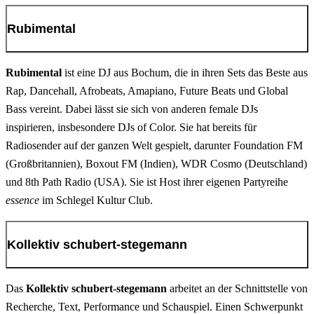
Rubimental
Moderation: Leyla Ercan
Wer gestaltet Stadtraum? Wer gestaltet Raum im Museum? Wessen
Lebensrealitäten werden dabei mitgedacht? Was bleibt unsichtbar?
Karten sind Teil unseres alltäglichen Lebens, sie begegnen uns in
19:30
Rubimental
ist eine DJ aus Bochum, die in ihren Sets das Beste aus
analoger und digitaler Form, als Stadtkarte oder DSW21-Plan. Die
Rap, Dancehall, Afrobeats, Amapiano, Future Beats und Global
DJ-Set Rubimental
Stadt, das sind wir alle – die Karten von ihr erstellen allerdings nur
Bass vereint. Dabei lässt sie sich von anderen female DJs
wenige. Dabei wird vieles nicht abgebildet, marginalisierte
inspirieren, insbesondere DJs of Color. Sie hat bereits für
Rubimental schafft mit ihren DJ-Sets neue Klangräume, die sich
Perspektiven finden keinen Platz, wodurch viele Raumverständnisse
Radiosender auf der ganzen Welt gespielt, darunter Foundation FM
irgendwo zwischen Zentrum und Peripherie, Mainstream und
verschwiegen und unterdrückt werden. Der Workshop diskutiert
(Großbritannien), Boxout FM (Indien), WDR Cosmo (Deutschland)
Nische bewegen. Sie präsentiert verschiedene Genres, Perspektiven
Fragen der Raum(re)produktion mit dem Ziel, einen kritischen
und 8th Path Radio (USA). Sie ist Host ihrer eigenen Partyreihe
und Künstler:innen, lokal wie global. Dabei liegt der Hauptfokus
Zugang zur Kartierung dieser unterdrückten Raumwahrnehmungen
essence
im Schlegel Kultur Club.
auf der Musik von FLINTA*-Artists, die in einer männlich-
zu ermöglichen. Nach einem kurzen theoretischen Input wollen wir
dominierten Industrie immer noch zu wenig Beachtung erfährt.
gemeinsam zu den Themen Museum und Stadt kritisch kartieren.
Kollektiv schubert-stegemann
Rieke Lenz und Niels Kapeller studieren Geographie an der
Universität Hamburg und wirken in der Arbeitsgruppe „Kritische
Das
Kollektiv schubert-stegemann
arbeitet an der Schnittstelle von
Geographien globaler Ungleichheiten“ sowie im „Kollektiv
Recherche, Text, Performance und Schauspiel. Einen Schwerpunkt
Kartattack“, einem studentischen Kartierungskollektiv, mit.