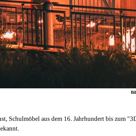
Fluxus und
indung von
nder
t des
tsmuseum
odernem
Bi
nst, Schulmöbel aus dem 16. Jahrhundert bis zum "
bekannt.