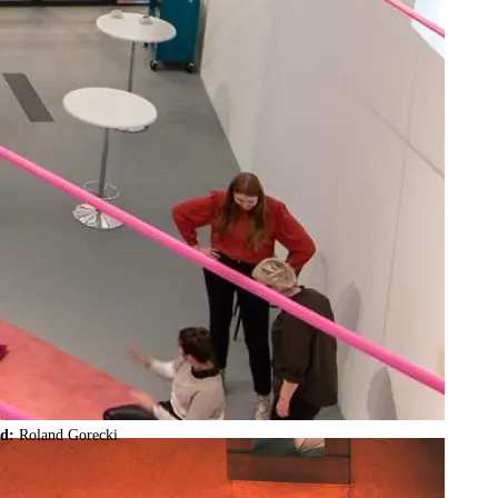
ld:
Roland Gorecki