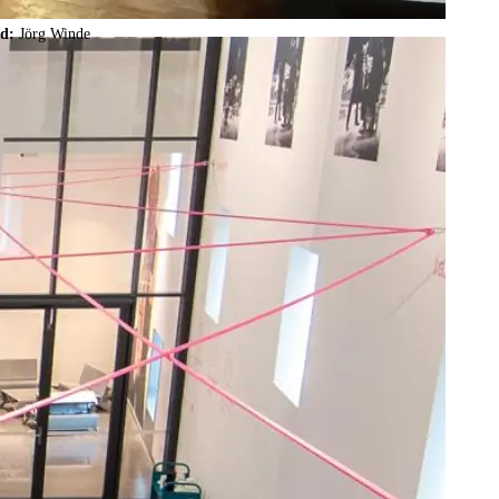
ld:
Jörg Winde