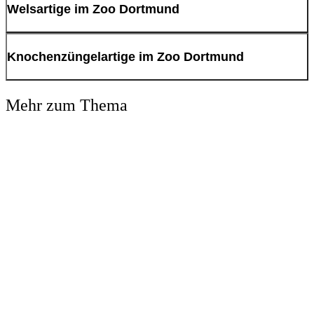
Hujeta-Hechtslamler
Welsartige im Zoo Dortmund
Prachtkopfsteher
Rubin Scheibensalmler
Antennenwels
Knochenzüngelartige im Zoo Dortmund
Roter Piranha
Schwielenwels
Schmucksalmler
Schilderwels
Trauermantelsamler
Weißstirnmesserfisch
Mehr zum Thema
Störwelse