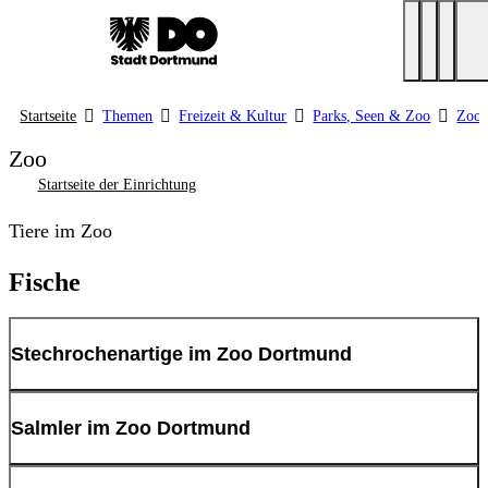
Startseite
Themen
Freizeit & Kultur
Parks, Seen & Zoo
Zoo 
Zoo
Startseite der Einrichtung
Tiere im Zoo
Fische
Stechrochenartige im Zoo Dortmund
Pfauenaugen-Stechrochen
Salmler im Zoo Dortmund