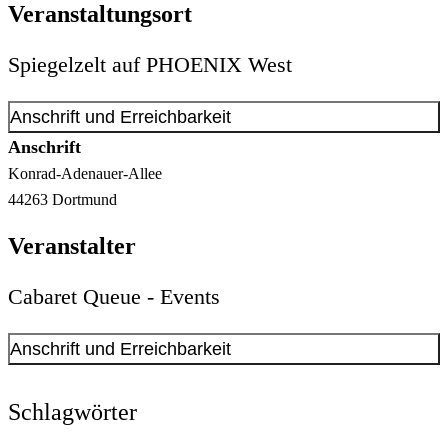
Veranstaltungsort
Spiegelzelt auf PHOENIX West
Anschrift und Erreichbarkeit
Anschrift
Konrad-Adenauer-Allee
44263
Dortmund
Veranstalter
Cabaret Queue - Events
Anschrift und Erreichbarkeit
Kontakt anzeigen
Anschrift
Schlagwörter
Fred-Ape-Weg
74