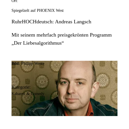
Ort:
Spiegelzelt auf PHOENIX West
RuhrHOCHdeutsch: Andreas Langsch
Mit seinem mehrfach preisgekrönten Programm
„Der Liebesalgorithmus“
Bild:
Philipp Wente
Kategorie:
Kabarett & Comedy