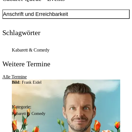
Anschrift und Erreichbarkeit
Kontakt anzeigen
Anschrift
Schlagwörter
Fred-Ape-Weg
74
44263
Dortmund
Kabarett & Comedy
Weitere Termine
Alle Termine
Bild:
Frank Eidel
Kategorie:
Kabarett & Comedy