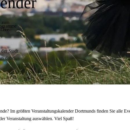
lender
t zum
programme
 Live-
 der Stadt
as dabei.
de? Im größten Veranstaltungskalender Dortmunds finden Sie alle Eve
der Veranstaltung auswählen. Viel Spaß!