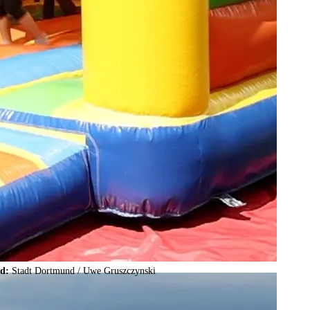
ld:
Stadt Dortmund /
Uwe Gruszczynski