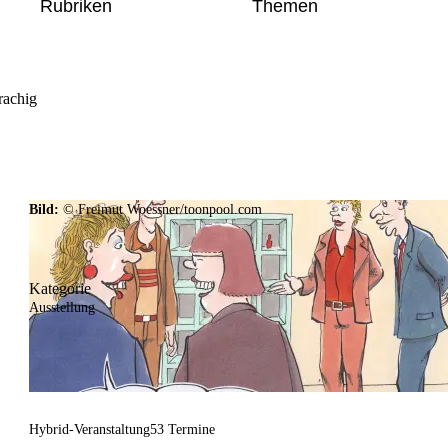
Rubriken
Themen
rachig
Bild:
© Freimut Woessner/toonpool.com
Kategorie
Ausstellung
Hybrid-Veranstaltung
53 Termine