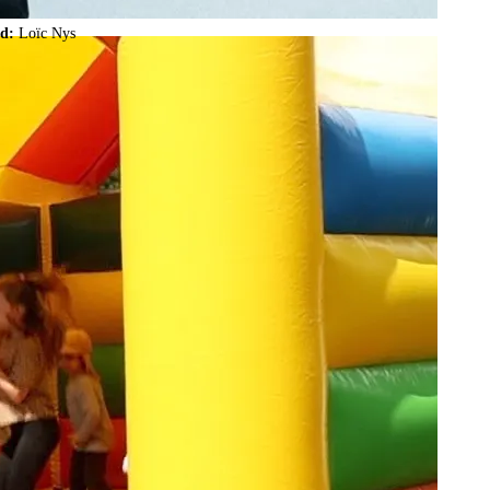
ld:
Loïc Nys