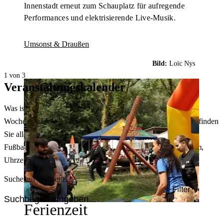
Innenstadt erneut zum Schauplatz für aufregende
Performances und elektrisierende Live-Musik.
Umsonst & Draußen
Bild:
Loïc Nys
1 von 3
Veranstaltungskalender
Was ist heute in Dortmund los? Welche Konzerte gibt es am
Wochenende? Im größten Veranstaltungskalender Dortmunds finden
Sie alle Events – von der Stadt- oder Museumsführung übers
Fußballspiel bis zum Flohmarkt. Sie können dabei nach Datum,
Uhrzeit, Ort oder Art der Veranstaltung auswählen. Viel Spaß!
Suche auf Webseite
Filter
Ferienzeit