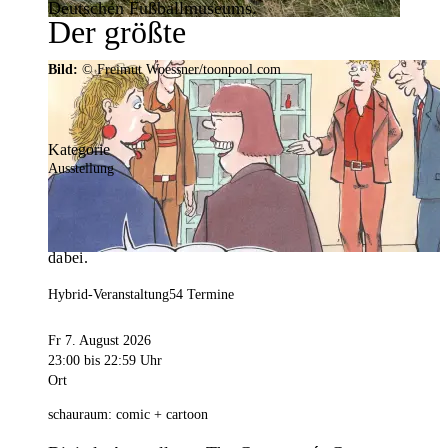
Deutschen Fußballmuseums.
Der größte
Veranstaltungskalender der
Bild:
© Freimut Woessner/toonpool.com
Region
Kategorie
Ausstellung
Mit weit über 4.000 Terminen ist der
Veranstaltungskalender der Stadt Dortmund der
umfangreichste der Region. Hier ist für alle was
dabei.
Hybrid-Veranstaltung
54 Termine
Fr 7. August 2026
23:00
bis 22:59 Uhr
Ort
schauraum: comic + cartoon