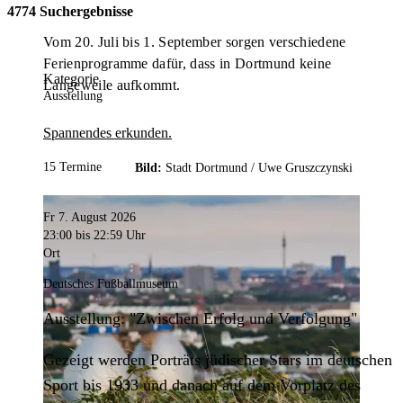
4774 Suchergebnisse
Vom 20. Juli bis 1. September sorgen verschiedene
Ferienprogramme dafür, dass in Dortmund keine
Kategorie
Langeweile aufkommt.
Ausstellung
Spannendes erkunden.
15 Termine
Bild:
Stadt Dortmund /
Uwe Gruszczynski
Fr 7. August 2026
23:00
bis 22:59 Uhr
Ort
Deutsches Fußballmuseum
Ausstellung: "Zwischen Erfolg und Verfolgung"
Gezeigt werden Porträts jüdischer Stars im deutschen
Sport bis 1933 und danach auf dem Vorplatz des