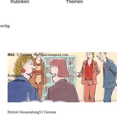
Rubriken
Themen
rachig
Bild:
© Freimut Woessner/toonpool.com
Kategorie
Ausstellung
Hybrid-Veranstaltung
53 Termine