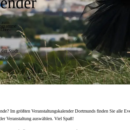
lender
t zum
programme
 Live-
 der Stadt
as dabei.
de? Im größten Veranstaltungskalender Dortmunds finden Sie alle Eve
der Veranstaltung auswählen. Viel Spaß!