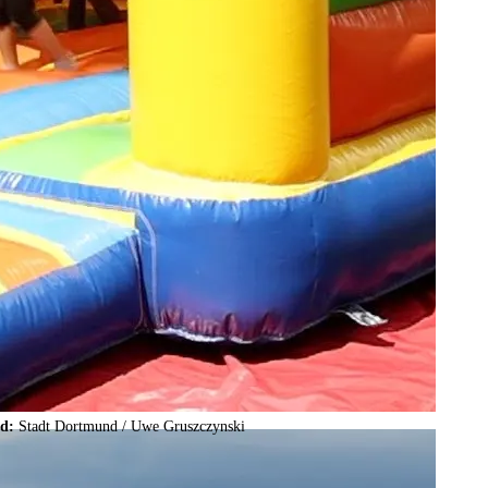
ld:
Stadt Dortmund /
Uwe Gruszczynski