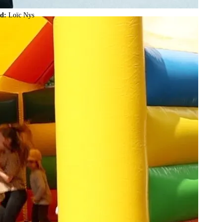
ld:
Loïc Nys