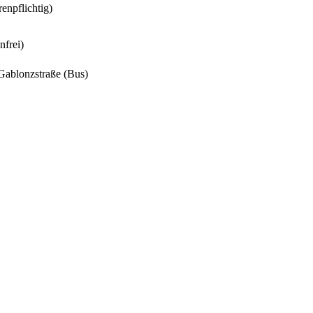
enpflichtig)
frei)
Gablonzstraße (Bus)