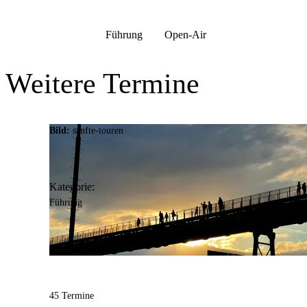
Anschrift
Alter Mühlenweg
63-65
Führung
Open-Air
44139
Dortmund
Weitere Termine
Bild:
sanfte-touren
Kategorie:
Führung
45 Termine