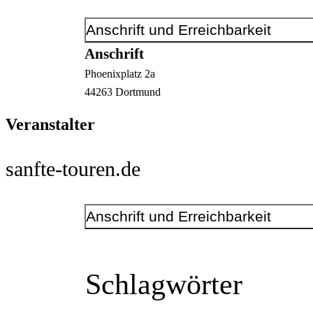
Anschrift und Erreichbarkeit
Anschrift
Phoenixplatz
2a
44263
Dortmund
Veranstalter
sanfte-touren.de
Anschrift und Erreichbarkeit
Kontakt
Telefonnummer
+49 177 4844958
Schlagwörter
E-Mail-Adresse
anfrage@sanfte-touren.de
www.sanfte-touren.de