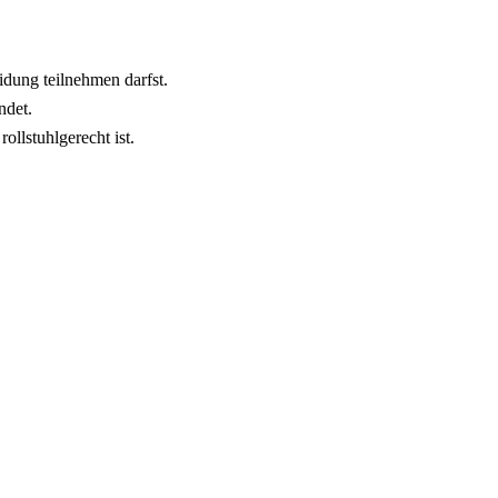
idung teilnehmen darfst.
ndet.
ollstuhlgerecht ist.