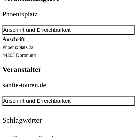
Phoenixplatz
Anschrift und Erreichbarkeit
Anschrift
Phoenixplatz
2a
44263
Dortmund
Veranstalter
sanfte-touren.de
Anschrift und Erreichbarkeit
Kontakt anzeigen
Anschrift
Schlagwörter
Alter Mühlenweg
63-65
44139
Dortmund