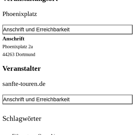
Phoenixplatz
Anschrift und Erreichbarkeit
Anschrift
Phoenixplatz
2a
44263
Dortmund
Veranstalter
sanfte-touren.de
Anschrift und Erreichbarkeit
Kontakt anzeigen
Anschrift
Schlagwörter
Alter Mühlenweg
63-65
44139
Dortmund