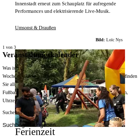
Innenstadt erneut zum Schauplatz für aufregende
Performances und elektrisierende Live-Musik.
Umsonst & Draußen
Bild:
Loïc Nys
1 von 3
Veranstaltungskalender
Was ist heute in Dortmund los? Welche Konzerte gibt es am
Wochenende? Im größten Veranstaltungskalender Dortmunds finden
Sie alle Events – von der Stadt- oder Museumsführung übers
Fußballspiel bis zum Flohmarkt. Sie können dabei nach Datum,
Uhrzeit, Ort oder Art der Veranstaltung auswählen. Viel Spaß!
Suche auf Webseite
Filter
Ferienzeit