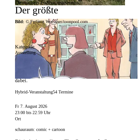
Deutschen Fußballmuseums.
Der größte
Veranstaltungskalender der
Bild:
© Freimut Woessner/toonpool.com
Region
Kategorie
Ausstellung
Mit weit über 4.000 Terminen ist der
Veranstaltungskalender der Stadt Dortmund der
umfangreichste der Region. Hier ist für alle was
dabei.
Hybrid-Veranstaltung
54 Termine
Fr 7. August 2026
23:00
bis 22:59 Uhr
Ort
schauraum: comic + cartoon