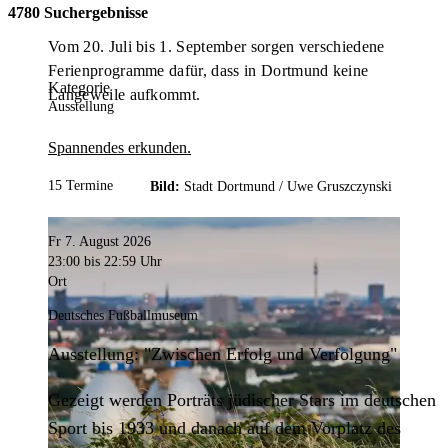
4780 Suchergebnisse
Vom 20. Juli bis 1. September sorgen verschiedene
Ferienprogramme dafür, dass in Dortmund keine
Kategorie
Langeweile aufkommt.
Ausstellung
Spannendes erkunden.
15 Termine
Bild:
Stadt Dortmund /
Uwe Gruszczynski
Fr 7. August 2026
23:00
bis 22:59 Uhr
Ort
Deutsches Fußballmuseum
Ausstellung: "Zwischen Erfolg und Verfolgung"
Gezeigt werden Porträts jüdischer Stars im deutschen
Sport bis 1933 und danach auf dem Vorplatz des