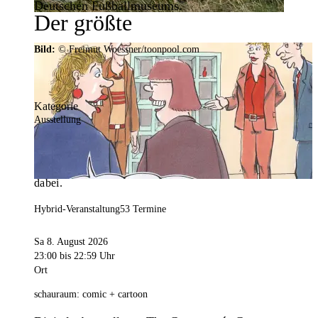
Deutschen Fußballmuseums.
Der größte
Veranstaltungskalender der
Bild:
© Freimut Woessner/toonpool.com
Region
Kategorie
Ausstellung
Mit weit über 4.000 Terminen ist der
Veranstaltungskalender der Stadt Dortmund der
umfangreichste der Region. Hier ist für alle was
dabei.
Hybrid-Veranstaltung
53 Termine
Sa 8. August 2026
23:00
bis 22:59 Uhr
Ort
schauraum: comic + cartoon