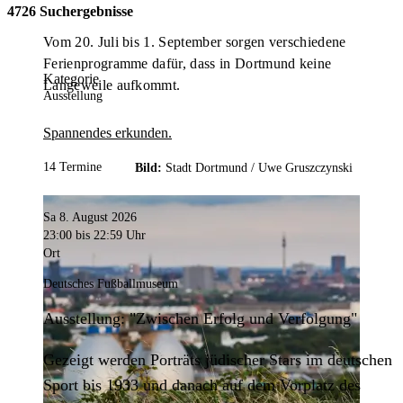
4726 Suchergebnisse
Vom 20. Juli bis 1. September sorgen verschiedene
Ferienprogramme dafür, dass in Dortmund keine
Kategorie
Langeweile aufkommt.
Ausstellung
Spannendes erkunden.
14 Termine
Bild:
Stadt Dortmund /
Uwe Gruszczynski
Sa 8. August 2026
23:00
bis 22:59 Uhr
Ort
Deutsches Fußballmuseum
Ausstellung: "Zwischen Erfolg und Verfolgung"
Gezeigt werden Porträts jüdischer Stars im deutschen
Sport bis 1933 und danach auf dem Vorplatz des