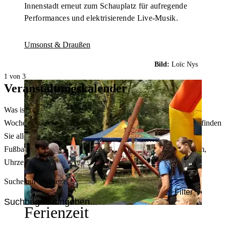
Innenstadt erneut zum Schauplatz für aufregende
Performances und elektrisierende Live-Musik.
Umsonst & Draußen
Bild:
Loïc Nys
1 von 3
Veranstaltungskalender
Was ist heute in Dortmund los? Welche Konzerte gibt es am
Wochenende? Im größten Veranstaltungskalender Dortmunds finden
Sie alle Events – von der Stadt- oder Museumsführung übers
Fußballspiel bis zum Flohmarkt. Sie können dabei nach Datum,
Uhrzeit, Ort oder Art der Veranstaltung auswählen. Viel Spaß!
Suche auf Webseite
Filter
Ferienzeit