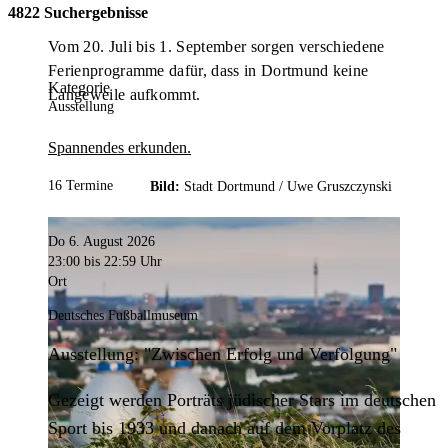
4822 Suchergebnisse
Vom 20. Juli bis 1. September sorgen verschiedene
Ferienprogramme dafür, dass in Dortmund keine
Kategorie
Langeweile aufkommt.
Ausstellung
Spannendes erkunden.
16 Termine
Bild:
Stadt Dortmund /
Uwe Gruszczynski
Do 6. August 2026
23:00
bis 22:59 Uhr
Ort
Deutsches Fußballmuseum
Ausstellung: "Zwischen Erfolg und Verfolgung"
Gezeigt werden Porträts jüdischer Stars im deutschen
Sport bis 1933 und danach auf dem Vorplatz des