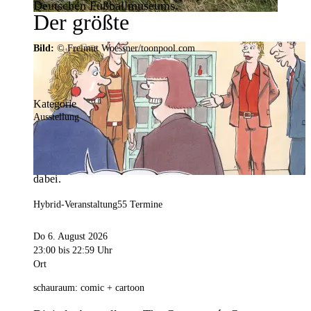
Deutschen Fußballmuseums.
Der größte
Veranstaltungskalender der
Bild:
© Freimut Woessner/toonpool.com
Region
Kategorie
Ausstellung
Mit weit über 4.000 Terminen ist der
Veranstaltungskalender der Stadt Dortmund der
umfangreichste der Region. Hier ist für alle was
dabei.
Hybrid-Veranstaltung
55 Termine
Do 6. August 2026
23:00
bis 22:59 Uhr
Ort
schauraum: comic + cartoon