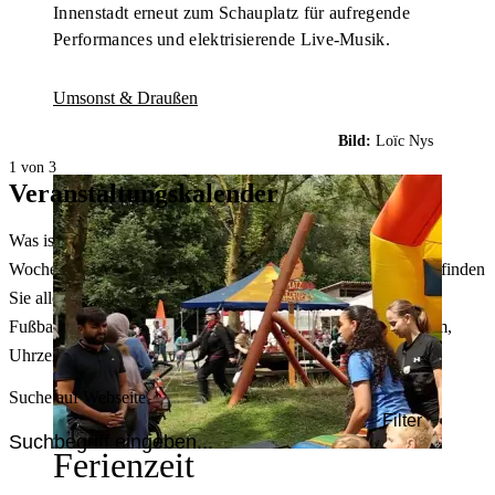
Innenstadt erneut zum Schauplatz für aufregende
Performances und elektrisierende Live-Musik.
Umsonst & Draußen
Bild:
Loïc Nys
1 von 3
Veranstaltungskalender
Was ist heute in Dortmund los? Welche Konzerte gibt es am
Wochenende? Im größten Veranstaltungskalender Dortmunds finden
Sie alle Events – von der Stadt- oder Museumsführung übers
Fußballspiel bis zum Flohmarkt. Sie können dabei nach Datum,
Uhrzeit, Ort oder Art der Veranstaltung auswählen. Viel Spaß!
Suche auf Webseite
Filter
Ferienzeit