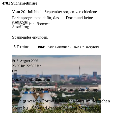
4781 Suchergebnisse
Vom 20. Juli bis 1. September sorgen verschiedene
Ferienprogramme dafür, dass in Dortmund keine
Kategorie
Langeweile aufkommt.
Ausstellung
Spannendes erkunden.
15 Termine
Bild:
Stadt Dortmund /
Uwe Gruszczynski
Fr 7. August 2026
23:00
bis 22:59 Uhr
Ort
Deutsches Fußballmuseum
Ausstellung: "Zwischen Erfolg und Verfolgung"
Gezeigt werden Porträts jüdischer Stars im deutschen
Sport bis 1933 und danach auf dem Vorplatz des