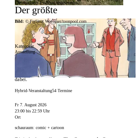
Deutschen Fußballmuseums.
Der größte
Veranstaltungskalender der
Bild:
© Freimut Woessner/toonpool.com
Region
Kategorie
Ausstellung
Mit weit über 4.000 Terminen ist der
Veranstaltungskalender der Stadt Dortmund der
umfangreichste der Region. Hier ist für alle was
dabei.
Hybrid-Veranstaltung
54 Termine
Fr 7. August 2026
23:00
bis 22:59 Uhr
Ort
schauraum: comic + cartoon