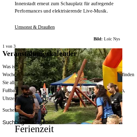
Innenstadt erneut zum Schauplatz für aufregende
Performances und elektrisierende Live-Musik.
Umsonst & Draußen
Bild:
Loïc Nys
1 von 3
Veranstaltungskalender
Was ist heute in Dortmund los? Welche Konzerte gibt es am
Wochenende? Im größten Veranstaltungskalender Dortmunds finden
Sie alle Events – von der Stadt- oder Museumsführung übers
Fußballspiel bis zum Flohmarkt. Sie können dabei nach Datum,
Uhrzeit, Ort oder Art der Veranstaltung auswählen. Viel Spaß!
Suche auf Webseite
Filter
Ferienzeit