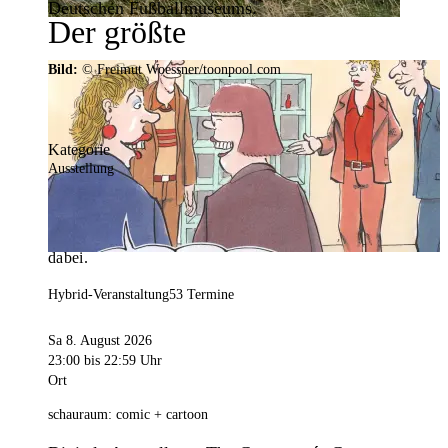
Deutschen Fußballmuseums.
Der größte
Veranstaltungskalender der
Bild:
© Freimut Woessner/toonpool.com
Region
Kategorie
Ausstellung
Mit weit über 4.000 Terminen ist der
Veranstaltungskalender der Stadt Dortmund der
umfangreichste der Region. Hier ist für alle was
dabei.
Hybrid-Veranstaltung
53 Termine
Sa 8. August 2026
23:00
bis 22:59 Uhr
Ort
schauraum: comic + cartoon