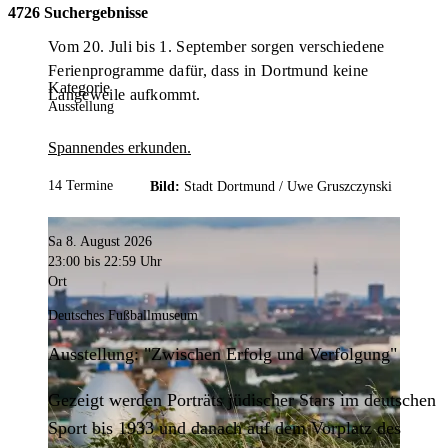
4726 Suchergebnisse
Vom 20. Juli bis 1. September sorgen verschiedene
Ferienprogramme dafür, dass in Dortmund keine
Kategorie
Langeweile aufkommt.
Ausstellung
Spannendes erkunden.
14 Termine
Bild:
Stadt Dortmund /
Uwe Gruszczynski
Sa 8. August 2026
23:00
bis 22:59 Uhr
Ort
Deutsches Fußballmuseum
Ausstellung: "Zwischen Erfolg und Verfolgung"
Gezeigt werden Porträts jüdischer Stars im deutschen
Sport bis 1933 und danach auf dem Vorplatz des