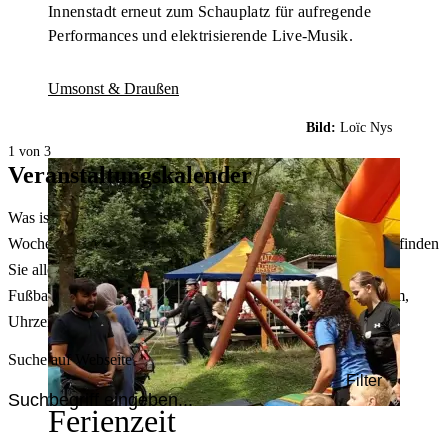
Innenstadt erneut zum Schauplatz für aufregende
Performances und elektrisierende Live-Musik.
Umsonst & Draußen
Bild:
Loïc Nys
1 von 3
Veranstaltungskalender
Was ist heute in Dortmund los? Welche Konzerte gibt es am
Wochenende? Im größten Veranstaltungskalender Dortmunds finden
Sie alle Events – von der Stadt- oder Museumsführung übers
Fußballspiel bis zum Flohmarkt. Sie können dabei nach Datum,
Uhrzeit, Ort oder Art der Veranstaltung auswählen. Viel Spaß!
Suche auf Webseite
Filter
Ferienzeit