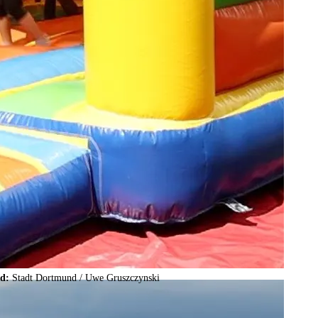
ld:
Stadt Dortmund /
Uwe Gruszczynski