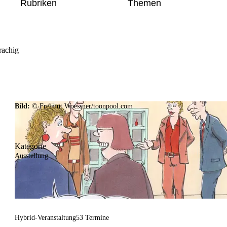
Rubriken
Themen
rachig
Bild:
© Freimut Woessner/toonpool.com
Kategorie
Ausstellung
Hybrid-Veranstaltung
53 Termine