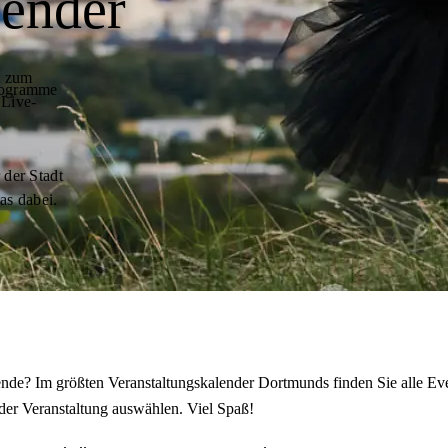
lender
t zum
programme
 Live-
 der Stadt
as dabei.
de? Im größten Veranstaltungskalender Dortmunds finden Sie alle Eve
der Veranstaltung auswählen. Viel Spaß!