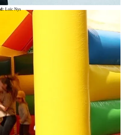
ld:
Loïc Nys