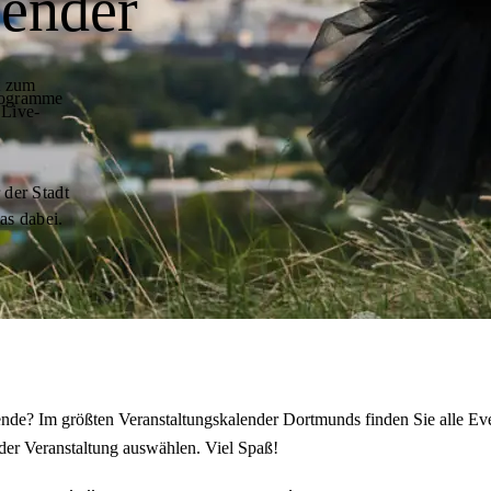
lender
t zum
programme
 Live-
 der Stadt
as dabei.
de? Im größten Veranstaltungskalender Dortmunds finden Sie alle Eve
der Veranstaltung auswählen. Viel Spaß!