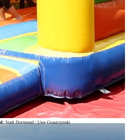
ld:
Stadt Dortmund /
Uwe Gruszczynski