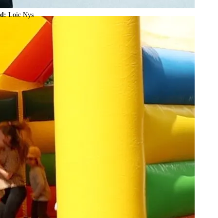
ld:
Loïc Nys