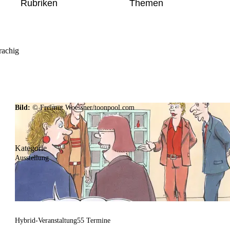
Rubriken
Themen
rachig
Bild:
© Freimut Woessner/toonpool.com
Kategorie
Ausstellung
Hybrid-Veranstaltung
55 Termine