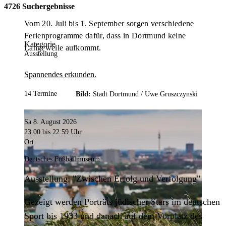
4726 Suchergebnisse
Vom 20. Juli bis 1. September sorgen verschiedene
Ferienprogramme dafür, dass in Dortmund keine
Kategorie
Langeweile aufkommt.
Ausstellung
Spannendes erkunden.
14 Termine
Bild:
Stadt Dortmund /
Uwe Gruszczynski
Sa 8. August 2026
23:00
bis 22:59 Uhr
Ort
Deutsches Fußballmuseum
Ausstellung: "Zwischen Erfolg und Verfolgung"
Gezeigt werden Porträts jüdischer Stars im deutschen
Sport bis 1933 und danach auf dem Vorplatz des