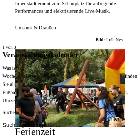
Innenstadt erneut zum Schauplatz für aufregende
Performances und elektrisierende Live-Musik.
Umsonst & Draußen
Bild:
Loïc Nys
1 von 3
Veranstaltungskalender
Was ist heute in Dortmund los? Welche Konzerte gibt es am
Wochenende? Im größten Veranstaltungskalender Dortmunds finden
Sie alle Events – von der Stadt- oder Museumsführung übers
Fußballspiel bis zum Flohmarkt. Sie können dabei nach Datum,
Uhrzeit, Ort oder Art der Veranstaltung auswählen. Viel Spaß!
Suche auf Webseite
Filter
Ferienzeit