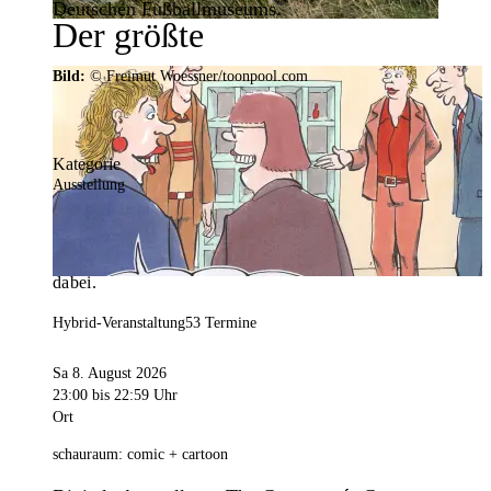
Deutschen Fußballmuseums.
Der größte
Veranstaltungskalender der
Bild:
© Freimut Woessner/toonpool.com
Region
Kategorie
Ausstellung
Mit weit über 4.000 Terminen ist der
Veranstaltungskalender der Stadt Dortmund der
umfangreichste der Region. Hier ist für alle was
dabei.
Hybrid-Veranstaltung
53 Termine
Sa 8. August 2026
23:00
bis 22:59 Uhr
Ort
schauraum: comic + cartoon