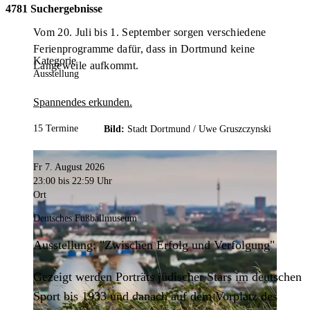
4781 Suchergebnisse
Vom 20. Juli bis 1. September sorgen verschiedene
Ferienprogramme dafür, dass in Dortmund keine
Kategorie
Langeweile aufkommt.
Ausstellung
Spannendes erkunden.
15 Termine
Bild:
Stadt Dortmund /
Uwe Gruszczynski
Fr 7. August 2026
23:00
bis 22:59 Uhr
Ort
Deutsches Fußballmuseum
Ausstellung: "Zwischen Erfolg und Verfolgung"
Gezeigt werden Porträts jüdischer Stars im deutschen
Sport bis 1933 und danach auf dem Vorplatz des