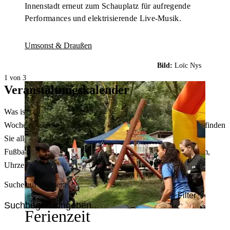
Innenstadt erneut zum Schauplatz für aufregende
Performances und elektrisierende Live-Musik.
Umsonst & Draußen
Bild:
Loïc Nys
1 von 3
Veranstaltungskalender
Was ist heute in Dortmund los? Welche Konzerte gibt es am
Wochenende? Im größten Veranstaltungskalender Dortmunds finden
Sie alle Events – von der Stadt- oder Museumsführung übers
Fußballspiel bis zum Flohmarkt. Sie können dabei nach Datum,
Uhrzeit, Ort oder Art der Veranstaltung auswählen. Viel Spaß!
Suche auf Webseite
Filter
Ferienzeit