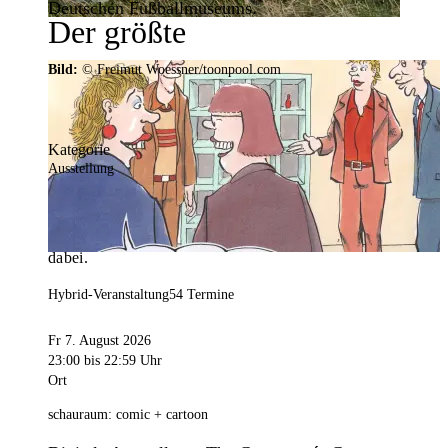
Deutschen Fußballmuseums.
Der größte
Veranstaltungskalender der
Bild:
© Freimut Woessner/toonpool.com
Region
Kategorie
Ausstellung
Mit weit über 4.000 Terminen ist der
Veranstaltungskalender der Stadt Dortmund der
umfangreichste der Region. Hier ist für alle was
dabei.
Hybrid-Veranstaltung
54 Termine
Fr 7. August 2026
23:00
bis 22:59 Uhr
Ort
schauraum: comic + cartoon