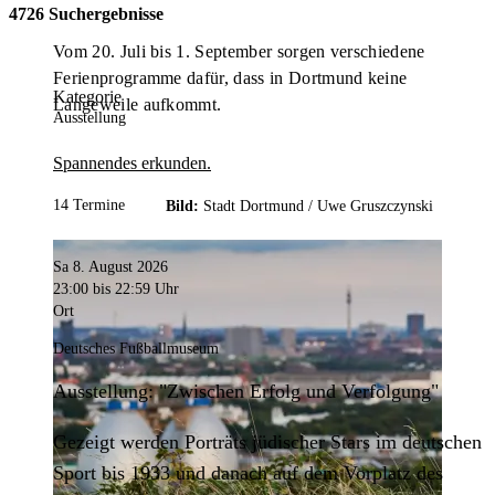
4726 Suchergebnisse
Vom 20. Juli bis 1. September sorgen verschiedene
Ferienprogramme dafür, dass in Dortmund keine
Kategorie
Langeweile aufkommt.
Ausstellung
Spannendes erkunden.
14 Termine
Bild:
Stadt Dortmund /
Uwe Gruszczynski
Sa 8. August 2026
23:00
bis 22:59 Uhr
Ort
Deutsches Fußballmuseum
Ausstellung: "Zwischen Erfolg und Verfolgung"
Gezeigt werden Porträts jüdischer Stars im deutschen
Sport bis 1933 und danach auf dem Vorplatz des