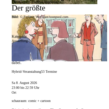
Deutschen Fußballmuseums.
Der größte
Veranstaltungskalender der
Bild:
© Freimut Woessner/toonpool.com
Region
Kategorie
Ausstellung
Mit weit über 4.000 Terminen ist der
Veranstaltungskalender der Stadt Dortmund der
umfangreichste der Region. Hier ist für alle was
dabei.
Hybrid-Veranstaltung
53 Termine
Sa 8. August 2026
23:00
bis 22:59 Uhr
Ort
schauraum: comic + cartoon