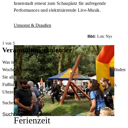
Innenstadt erneut zum Schauplatz für aufregende
Performances und elektrisierende Live-Musik.
Umsonst & Draußen
Bild:
Loïc Nys
1 von 3
Veranstaltungskalender
Was ist heute in Dortmund los? Welche Konzerte gibt es am
Wochenende? Im größten Veranstaltungskalender Dortmunds finden
Sie alle Events – von der Stadt- oder Museumsführung übers
Fußballspiel bis zum Flohmarkt. Sie können dabei nach Datum,
Uhrzeit, Ort oder Art der Veranstaltung auswählen. Viel Spaß!
Suche auf Webseite
Filter
Ferienzeit