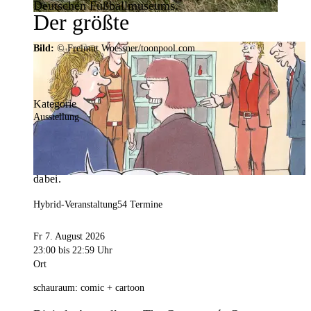
Deutschen Fußballmuseums.
Der größte
Veranstaltungskalender der
Bild:
© Freimut Woessner/toonpool.com
Region
Kategorie
Ausstellung
Mit weit über 4.000 Terminen ist der
Veranstaltungskalender der Stadt Dortmund der
umfangreichste der Region. Hier ist für alle was
dabei.
Hybrid-Veranstaltung
54 Termine
Fr 7. August 2026
23:00
bis 22:59 Uhr
Ort
schauraum: comic + cartoon