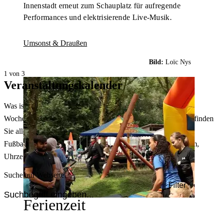
Innenstadt erneut zum Schauplatz für aufregende
Performances und elektrisierende Live-Musik.
Umsonst & Draußen
Bild:
Loïc Nys
1 von 3
Veranstaltungskalender
Was ist heute in Dortmund los? Welche Konzerte gibt es am
Wochenende? Im größten Veranstaltungskalender Dortmunds finden
Sie alle Events – von der Stadt- oder Museumsführung übers
Fußballspiel bis zum Flohmarkt. Sie können dabei nach Datum,
Uhrzeit, Ort oder Art der Veranstaltung auswählen. Viel Spaß!
Suche auf Webseite
Filter
Ferienzeit