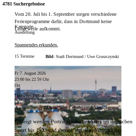
4781 Suchergebnisse
Vom 20. Juli bis 1. September sorgen verschiedene
Ferienprogramme dafür, dass in Dortmund keine
Kategorie
Langeweile aufkommt.
Ausstellung
Spannendes erkunden.
15 Termine
Bild:
Stadt Dortmund /
Uwe Gruszczynski
Fr 7. August 2026
23:00
bis 22:59 Uhr
Ort
Deutsches Fußballmuseum
Ausstellung: "Zwischen Erfolg und Verfolgung"
Gezeigt werden Porträts jüdischer Stars im deutschen
Sport bis 1933 und danach auf dem Vorplatz des