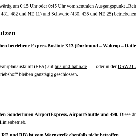
tig um 0:15 Uhr oder 0:45 Uhr vom zentralen Ausgangspunkt „Reinoldik
81, 482 und NE 11) und Schwerte (430, 435 und NE 25) betriebenen B
utzen
en betriebene ExpressBuslinie X13 (Dortmund – Waltrop – Datteln
n Fahrplanauskunft (EFA) auf
bus-und-bahn.de
oder in der
DSW21-
iebshof“ bleiben ganztägig geschlossen.
fen-Sonderlinien
AirportExpress, AirportShuttle
und 490
. Diese d
Linienbetrieb.
E und RB) ist vom Warnstreik ebenfalls nicht betroffen.