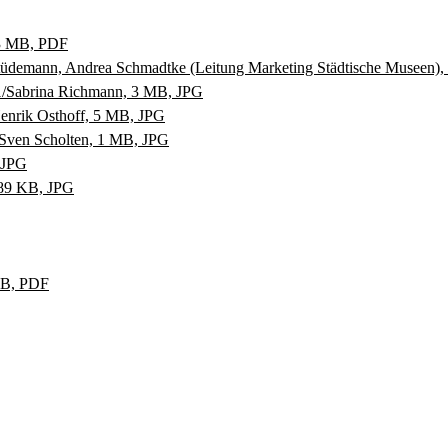
 3 MB, PDF
üdemann, Andrea Schmadtke (Leitung Marketing Städtische Museen), Ke
Sabrina Richmann, 3 MB, JPG
nrik Osthoff, 5 MB, JPG
ven Scholten, 1 MB, JPG
 JPG
89 KB, JPG
MB, PDF