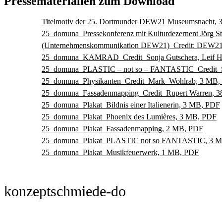
Pressematerialien zum Download
Titelmotiv der 25. Dortmunder DEW21 Museumsnacht,
25_domuna_Pressekonferenz mit Kulturdezernent Jörg St
(Unternehmenskommunikation DEW21)_Credit: DEW21/
25_domuna_KAMRAD_Credit_Sonja Gutschera, Leif He
25_domuna_PLASTIC – not so – FANTASTIC_Credit_S
25_domuna_Physikanten_Credit_Mark_Wohlrab, 3 MB,
25_domuna_Fassadenmapping_Credit_Rupert Warren, 3
25_domuna_Plakat_Bildnis einer Italienerin, 3 MB, PDF
25_domuna_Plakat_Phoenix des Lumières, 3 MB, PDF
25_domuna_Plakat_Fassadenmapping, 2 MB, PDF
25_domuna_Plakat_PLASTIC not so FANTASTIC, 3 
25_domuna_Plakat_Musikfeuerwerk, 1 MB, PDF
konzeptschmiede-do