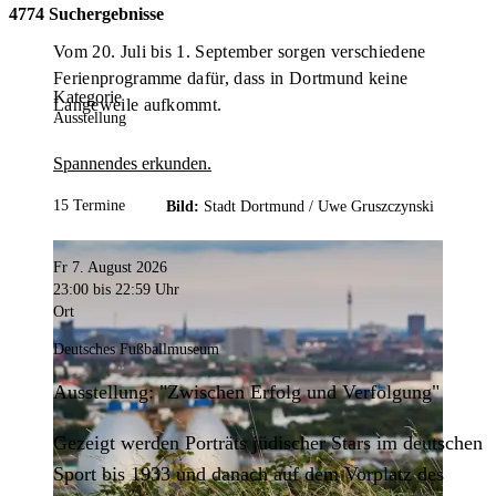
4774 Suchergebnisse
Vom 20. Juli bis 1. September sorgen verschiedene
Ferienprogramme dafür, dass in Dortmund keine
Kategorie
Langeweile aufkommt.
Ausstellung
Spannendes erkunden.
15 Termine
Bild:
Stadt Dortmund /
Uwe Gruszczynski
Fr 7. August 2026
23:00
bis 22:59 Uhr
Ort
Deutsches Fußballmuseum
Ausstellung: "Zwischen Erfolg und Verfolgung"
Gezeigt werden Porträts jüdischer Stars im deutschen
Sport bis 1933 und danach auf dem Vorplatz des