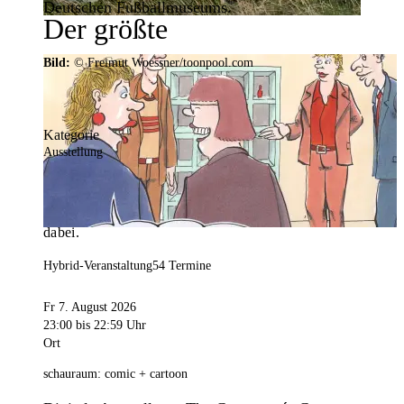
Deutschen Fußballmuseums.
Der größte
Veranstaltungskalender der
Bild:
© Freimut Woessner/toonpool.com
Region
Kategorie
Ausstellung
Mit weit über 4.000 Terminen ist der
Veranstaltungskalender der Stadt Dortmund der
umfangreichste der Region. Hier ist für alle was
dabei.
Hybrid-Veranstaltung
54 Termine
Fr 7. August 2026
23:00
bis 22:59 Uhr
Ort
schauraum: comic + cartoon