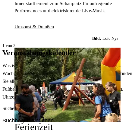
Innenstadt erneut zum Schauplatz für aufregende
Performances und elektrisierende Live-Musik.
Umsonst & Draußen
Bild:
Loïc Nys
1 von 3
Veranstaltungskalender
Was ist heute in Dortmund los? Welche Konzerte gibt es am
Wochenende? Im größten Veranstaltungskalender Dortmunds finden
Sie alle Events – von der Stadt- oder Museumsführung übers
Fußballspiel bis zum Flohmarkt. Sie können dabei nach Datum,
Uhrzeit, Ort oder Art der Veranstaltung auswählen. Viel Spaß!
Suche auf Webseite
Filter
Ferienzeit