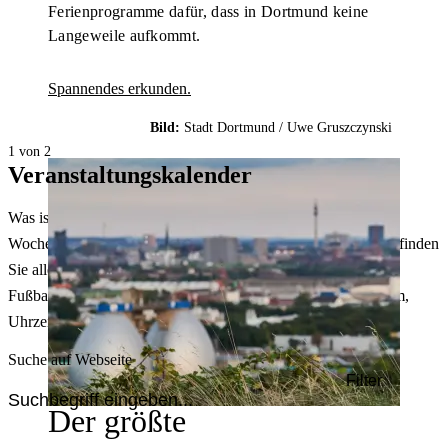
Ferienprogramme dafür, dass in Dortmund keine
Langeweile aufkommt.
Spannendes erkunden.
Bild:
Stadt Dortmund /
Uwe Gruszczynski
1 von 2
Veranstaltungskalender
Was ist heute in Dortmund los? Welche Konzerte gibt es am
Wochenende? Im größten Veranstaltungskalender Dortmunds finden
Sie alle Events – von der Stadt- oder Museumsführung übers
Fußballspiel bis zum Flohmarkt. Sie können dabei nach Datum,
Uhrzeit, Ort oder Art der Veranstaltung auswählen. Viel Spaß!
Suche auf Webseite
Filter
Der größte