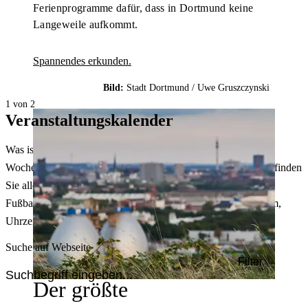
Ferienprogramme dafür, dass in Dortmund keine
Langeweile aufkommt.
Spannendes erkunden.
Bild:
Stadt Dortmund /
Uwe Gruszczynski
1 von 2
Veranstaltungskalender
Was ist heute in Dortmund los? Welche Konzerte gibt es am
Wochenende? Im größten Veranstaltungskalender Dortmunds finden
Sie alle Events – von der Stadt- oder Museumsführung übers
Fußballspiel bis zum Flohmarkt. Sie können dabei nach Datum,
Uhrzeit, Ort oder Art der Veranstaltung auswählen. Viel Spaß!
Suche auf Webseite
Filter
Der größte