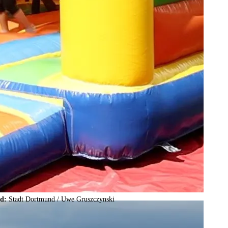
ld:
Stadt Dortmund /
Uwe Gruszczynski