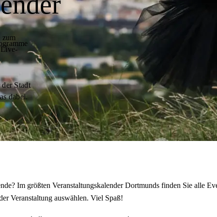
lender
t zum
programme
 Live-
 der Stadt
as dabei.
de? Im größten Veranstaltungskalender Dortmunds finden Sie alle Eve
der Veranstaltung auswählen. Viel Spaß!