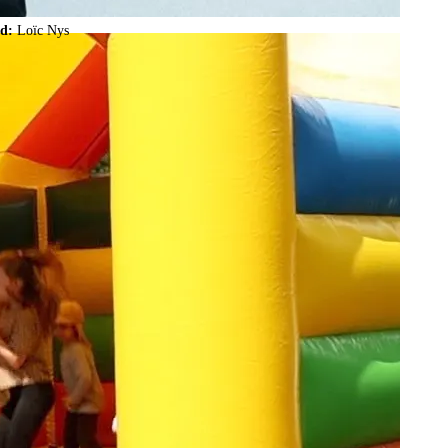
ld:
Loïc Nys