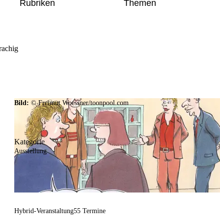
Rubriken
Themen
rachig
Bild:
© Freimut Woessner/toonpool.com
Kategorie
Ausstellung
Hybrid-Veranstaltung
55 Termine