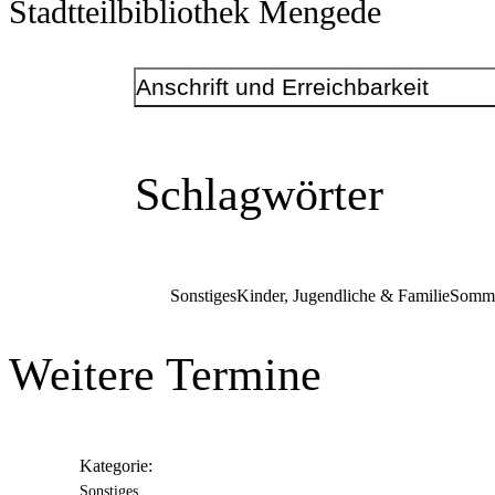
Stadtteilbibliothek Mengede
Anschrift und Erreichbarkeit
Kontakt
Telefonnummer
+49 231 50-28035
Schlagwörter
E-Mail-Adresse
bibliothek.mengede@stadtdo.de
Sonstiges
Kinder, Jugendliche & Familie
Somme
Weitere Termine
Anschrift
Rigwinstr.
32
44359
Dortmund
Kategorie:
Sonstiges