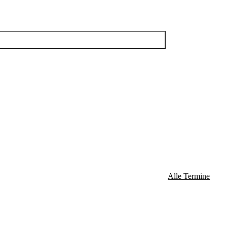
3:00 Uhr
bis
17:00 Uhr
3:00 Uhr
bis
17:00 Uhr
3:00 Uhr
bis
17:00 Uhr
Alle Termine