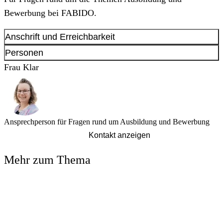
Bewerbung bei FABIDO.
Anschrift und Erreichbarkeit
Anschrift
Personen
Untere Brinkstr.
81-89
Frau Klar
44141
Dortmund
Ansprechperson für Fragen rund um Ausbildung und Bewerbung
Kontakt anzeigen
Mehr zum Thema